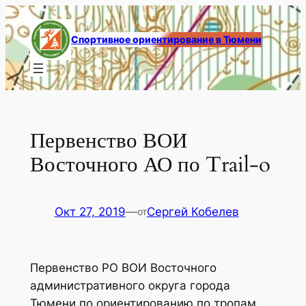
Перейти
к
Спортивное ориентирование в Тюмени
содержимому
Первенство ВОИ
Восточного АО по Trail-o
Окт 27, 2019
—
Сергей Кобелев
от
Первенство РО ВОИ Восточного
административного округа города
Тюмени по ориентированию по тропам