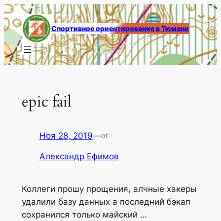
Перейти
к
Спортивное ориентирование в Тюмени
содержимому
epic fail
Ноя 28, 2019
—
от
Александр Ефимов
Коллеги прошу прощения, алчные хакеры
удалили базу данных а последний бэкап
сохранился только майский …