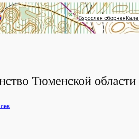
Взрослая сборная
Кале
и
нство Тюменской области
елев