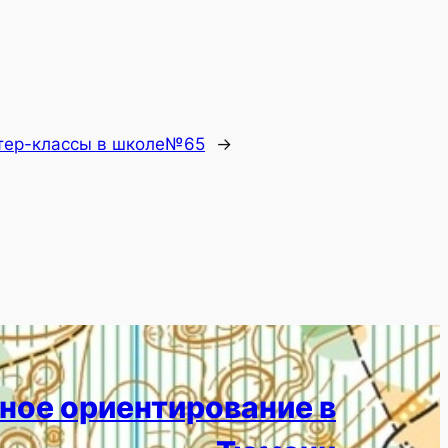
тер-классы в школе№65
→
ное ориентирование в