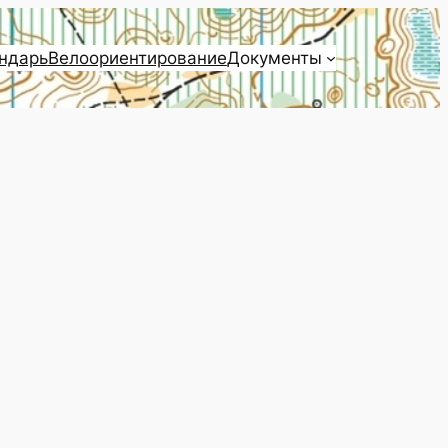
ндарь
Велоориентирование
Документы