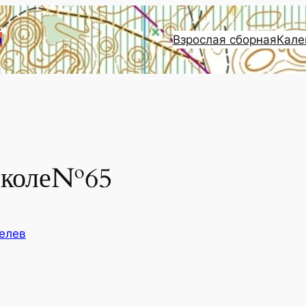
Взрослая сборная
Кале
и
школе№65
елев