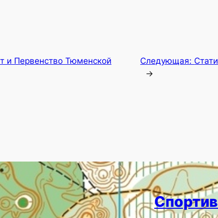
т и Первенство Тюменской
Следующая:
Стати
→
Спортив