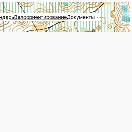
ндарь
Велоориентирование
Документы