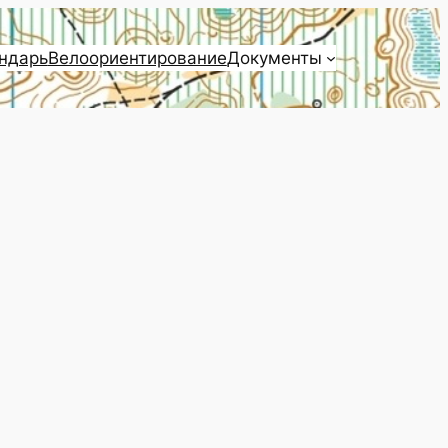
ндарь
Велоориентирование
Документы