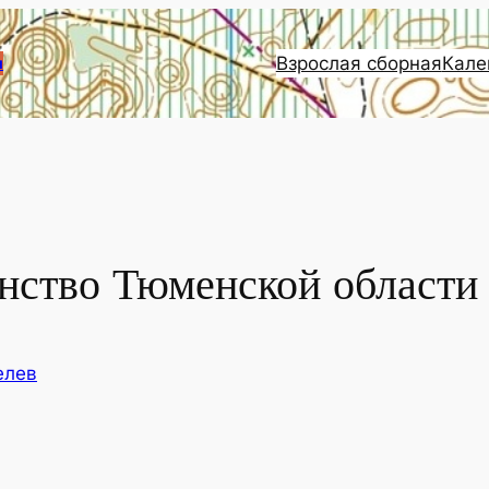
Взрослая сборная
Кале
и
нство Тюменской области
елев