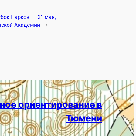
убок Парков — 21 мая,
нской Академии
→
ное ориентирование в
Тюмени