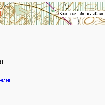
Взрослая сборная
Кале
и
я
белев