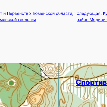
т и Первенство Тюменской области,
Следующая:
К
менской геологии
район Медици
Спортив