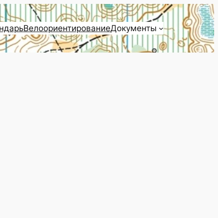
ндарь
Велоориентирование
Документы