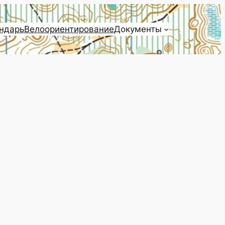
ндарь
Велоориентирование
Документы