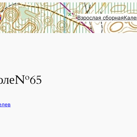
Взрослая сборная
Кале
и
коле№65
елев