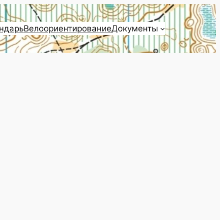
ндарь
Велоориентирование
Документы