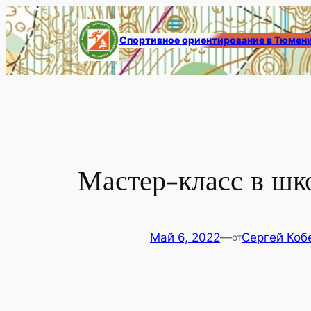
Перейти
к
Спортивное ориентирование в Тюмен
содержимому
Мастер-класс в ш
Май 6, 2022
—
Сергей Коб
от