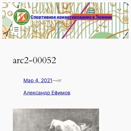
Перейти
к
Спортивное ориентирование в Тюмени
содержимому
arc2-00052
Мар 4, 2021
—
от
Александр Ефимов