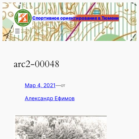
Перейти
к
Спортивное ориентирование в Тюмени
содержимому
arc2-00048
Мар 4, 2021
—
от
Александр Ефимов