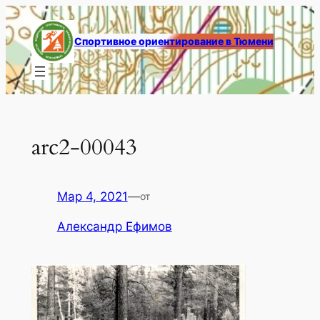
Перейти
к
Спортивное ориентирование в Тюмени
содержимому
arc2-00043
Мар 4, 2021
—
от
Александр Ефимов