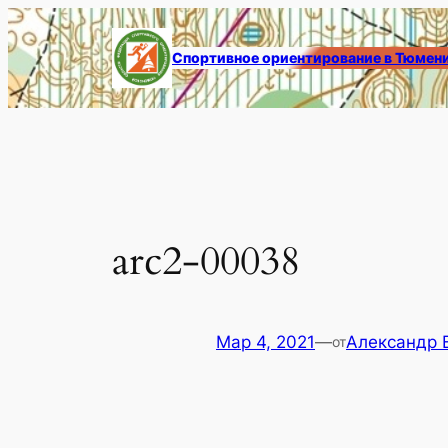
Перейти
к
Спортивное ориентирование в Тюмен
содержимому
arc2-00038
Мар 4, 2021
—
Александр 
от