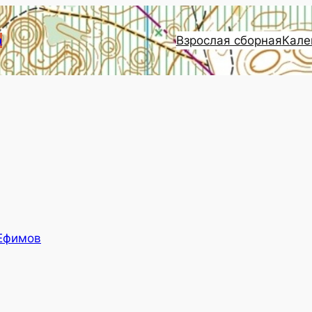
Взрослая сборная
Кале
и
Ефимов