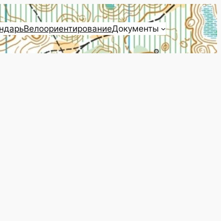
ндарь
Велоориентирование
Документы