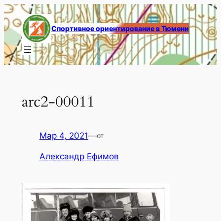
Перейти
к
Спортивное ориентирование в Тюмени
содержимому
arc2-00011
Мар 4, 2021
—
от
Александр Ефимов