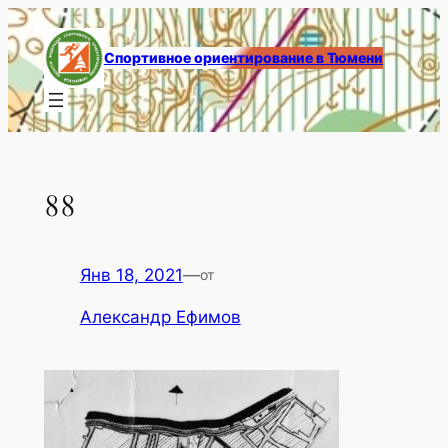
Перейти
к
Спортивное ориентирование в Тюмени
содержимому
88
Янв 18, 2021
—
от
Александр Ефимов