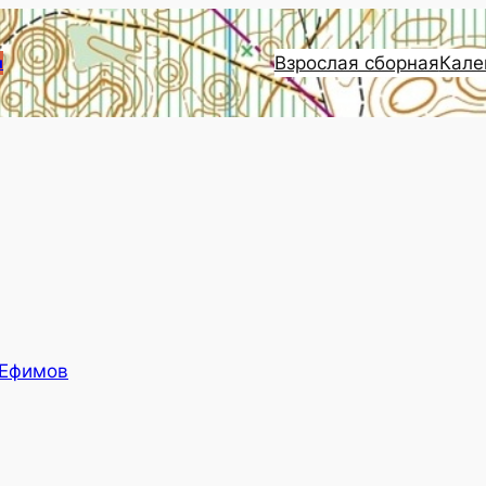
Взрослая сборная
Кале
и
 Ефимов