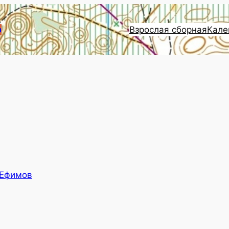
Взрослая сборная
Кале
и
 Ефимов