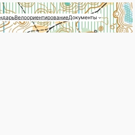
ндарь
Велоориентирование
Документы