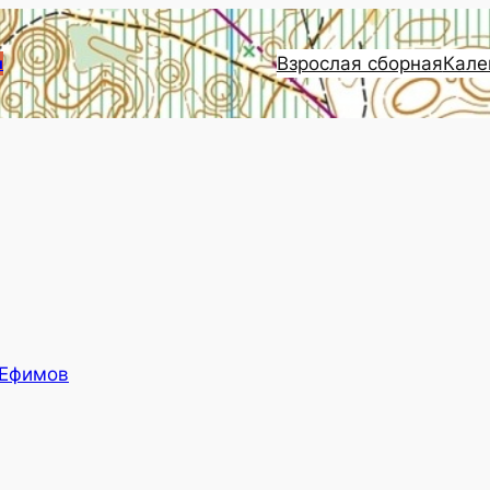
Взрослая сборная
Кале
и
 Ефимов