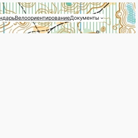
ндарь
Велоориентирование
Документы