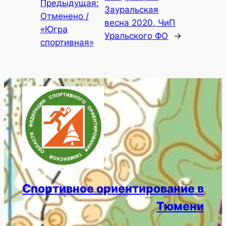
Предыдущая:
Зауральская
Отменено /
весна 2020, ЧиП
«Югра
Уральского ФО
→
спортивная»
Спортивное ориентирование в
Тюмени