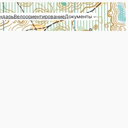
ндарь
Велоориентирование
Документы