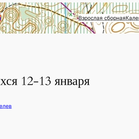
Взрослая сборная
Кале
и
хся 12-13 января
елев