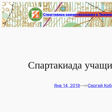
Перейти
к
Спортивное ориентирование в Тюмен
содержимому
Спартакиада учащи
Янв 14, 2019
—
Сергей Коб
от