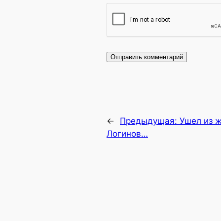
←
Предыдущая:
Ушел из 
Логинов…