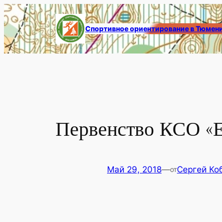
Перейти
к
Спортивное ориентирование в Тюмен
содержимому
Первенство КСО «Е
Май 29, 2018
—
Сергей Ко
от