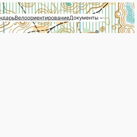
ндарь
Велоориентирование
Документы