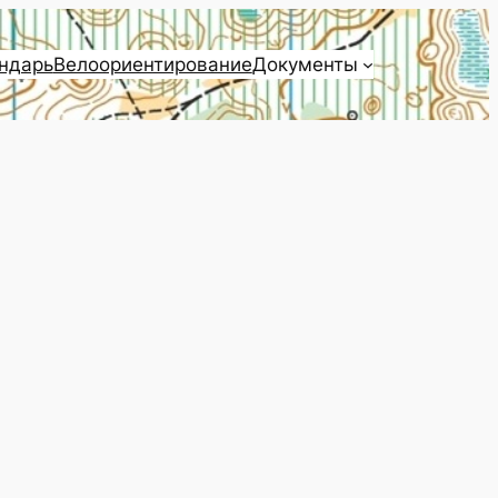
ндарь
Велоориентирование
Документы