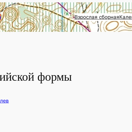
Взрослая сборная
Кале
и
пийской формы
елев