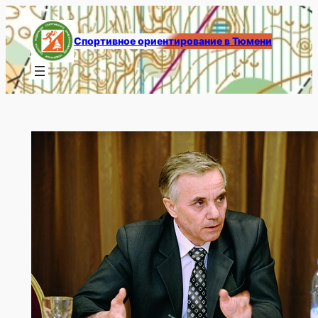
Перейти
к
Спортивное ориентирование в Тюмени
содержимому