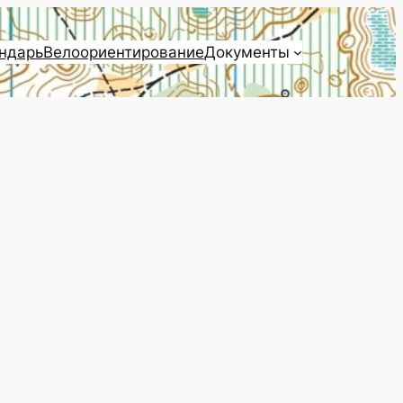
ндарь
Велоориентирование
Документы