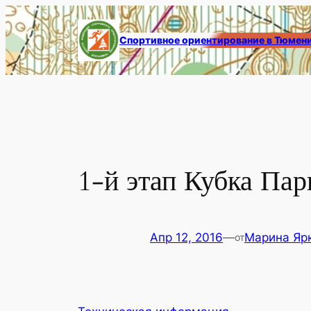
Перейти
к
Спортивное ориентирование в Тюмен
содержимому
1-й этап Кубка Пар
Апр 12, 2016
—
Марина Яр
от