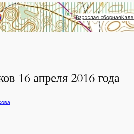
Взрослая сборная
Кале
и
ков 16 апреля 2016 года
кова