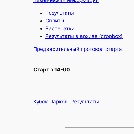
Техническая информация
Результаты
Сплиты
Распечатки
Результаты в архиве (dropbox)
Предварительный протокол старта
Старт в 14-00
Кубок Парков
Результаты