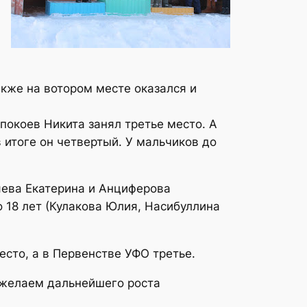
акже на вотором месте оказался и
покоев Никита занял третье место. А
 итоге он четвертый. У мальчиков до
яева Екатерина и Анциферова
18 лет (Кулакова Юлия, Насибуллина
сто, а в Первенстве УФО третье.
 желаем дальнейшего роста