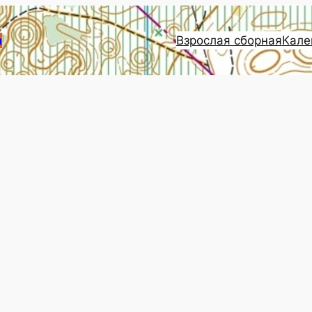
Взрослая сборная
Кале
и