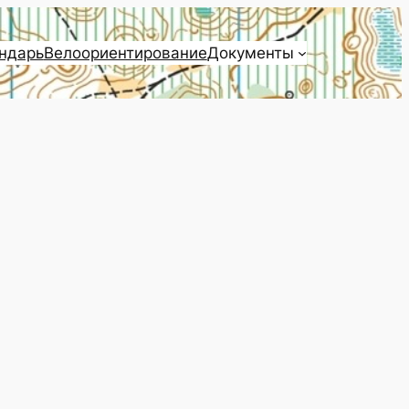
ндарь
Велоориентирование
Документы