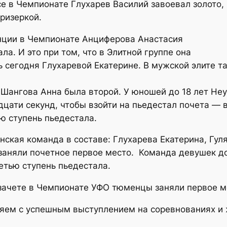
е в Чемпионате Глухарев Василий завоевал золото,
ризеркой.
анции в Чемпионате Анциферова Анастасия
а. И это при том, что в Элитной группе она
 сегодня Глухаревой Екатерине. В мужской элите т
 Шангова Анна была второй. У юношей до 18 лет Неу
дцати секунд, чтобы взойти на пьедестал почета — в
ую ступень пьедестала.
нская команда в составе: Глухарева Екатерина, Гул
аняли почетное первое место. Команда девушек до 
етью ступень пьедестала.
зачете в Чемпионате УФО тюменцы заняли первое ме
ляем с успешным выступлением на соревнованиях и