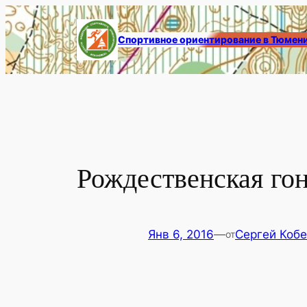
Перейти
к
Спортивное ориентирование в Тюмен
содержимому
Рождественская го
Янв 6, 2016
—
Сергей Коб
от