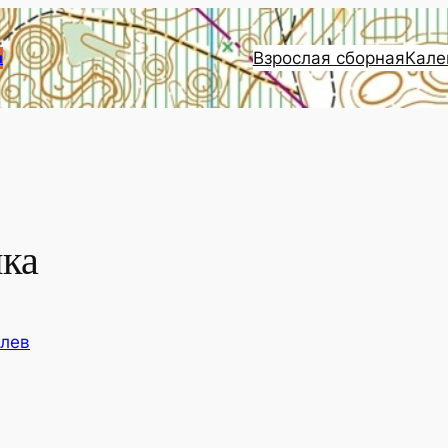
Взрослая сборная
Кале
и
нка
елев