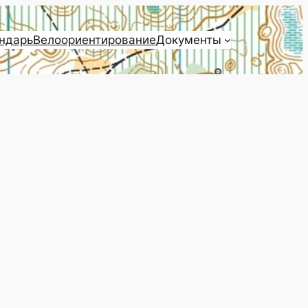
ндарь
Велоориентирование
Документы