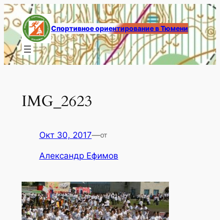
Перейти
к
Спортивное ориентирование в Тюмени
содержимому
IMG_2623
Окт 30, 2017
—
от
Александр Ефимов