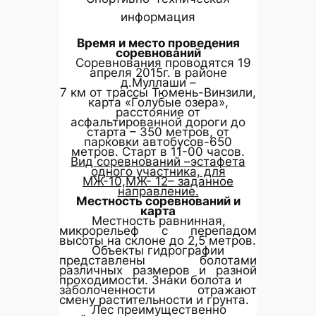
информация
Время и место проведения
соревнований
Соревнования проводятся 19
апреля 2015г. в районе
д.Муллаши –
7 км от трассы Тюмень-Винзили,
карта «Голубые озера»,
расстояние от
асфальтированной дороги до
старта – 350 метров, от
парковки автобусов-650
метров. Старт в 11-00 часов.
Вид соревнований –эстафета
одного участника, для
МЖ-10,МЖ- 12– заданное
направление.
Местность соревнований и
карта
Местность равнинная,
микрорельеф с перепадом
высоты на склоне до 2,5 метров.
Объекты гидрографии
представлены болотами
различных размеров и разной
проходимости. Знаки болота и
заболоченности отражают
смену растительности и грунта.
Лес преимущественно