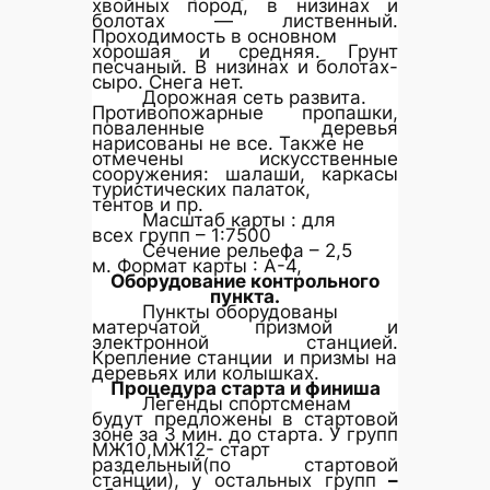
хвойных пород, в низинах и
болотах — лиственный.
Проходимость в основном
хорошая и средняя. Грунт
песчаный. В низинах и болотах-
сыро. Снега нет.
Дорожная сеть развита.
Противопожарные пропашки,
поваленные деревья
нарисованы не все. Также не
отмечены искусственные
сооружения: шалаши, каркасы
туристических палаток,
тентов и пр.
Масштаб карты : для
всех групп – 1:7500
Сечение рельефа – 2,5
м. Формат карты : А-4,
Оборудование контрольного
пункта.
Пункты оборудованы
матерчатой призмой и
электронной станцией.
Крепление станции и призмы на
деревьях или колышках.
Процедура старта и финиша
Легенды спортсменам
будут предложены в стартовой
зоне за 3 мин. до старта. У групп
МЖ10,МЖ12- старт
раздельный(по стартовой
станции), у остальных групп
–