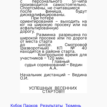
с персонального SI-чипа
производится самостоятельно.
Спортсмены, не считавшиеся
после финиша, будут
дисквалифицированы.
При потере
ориентирования – выходить на
юг на широкую просеку или на
асфальтированную
дорогу.
Разминка разрешена по
широкой просеке или по дороге
от места старта
до шоссе. Смотровой
(разворотный) КП №40
находится в районе старта.
Контрольное время для
участников – 120 мин.
Главный
судья соревнований – Ведин
А.А.
Начальник дистанций – Ведина
О.И.
УСПЕШНЫХ ВЕСЕННИХ
СТАРТОВ!!!
Кубок Парков
Результаты
Тюмень