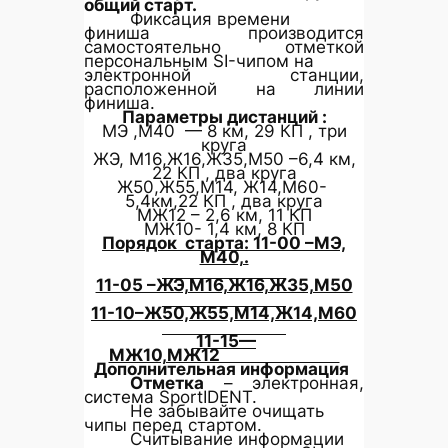
общий старт.
Фиксация времени
финиша производится
самостоятельно отметкой
персональным SI-чипом на
электронной станции,
расположенной на линии
финиша.
Параметры дистанций :
МЭ ,М40 — 8 км, 29 КП , три
круга
ЖЭ, М16,Ж16,Ж35,М50 –6,4 км,
22 КП , два круга
Ж50,Ж55,М14, Ж14,М60-
5,4км,22 КП , два круга
МЖ12 – 2,6 км, 11 КП
МЖ10- 1,4 км, 8 КП
Порядок старта:
11-00 –МЭ,
М40,.
11-05 –ЖЭ,М16,Ж16,Ж35,М50
11-10–Ж50,Ж55,М14,Ж14,М60
11-15—
МЖ10,МЖ12
Дополнительная информация
Отметка
– электронная,
система SportIDENT.
Не забывайте очищать
чипы перед стартом.
Считывание информации