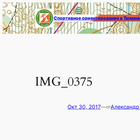
Перейти
к
Спортивное ориентирование в Тюмен
содержимому
IMG_0375
Окт 30, 2017
—
Александр
от