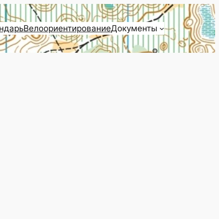
ндарь
Велоориентирование
Документы