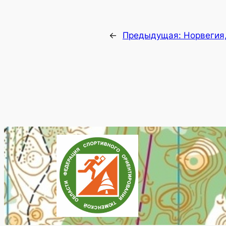
←
Предыдущая:
Норвегия