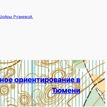
Шойры Рузиевой.
ное ориентирование в
Тюмени