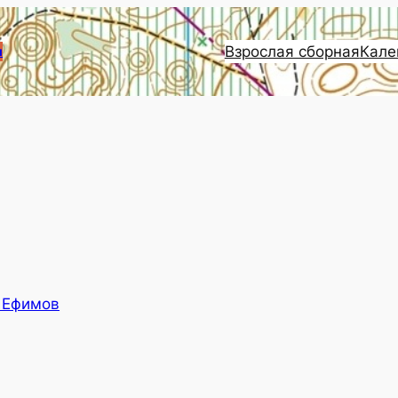
Взрослая сборная
Кале
и
 Ефимов