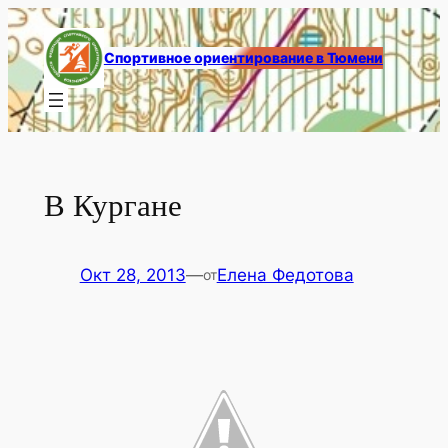
Перейти
к
Спортивное ориентирование в Тюмени
содержимому
В Кургане
Окт 28, 2013
—
Елена Федотова
от