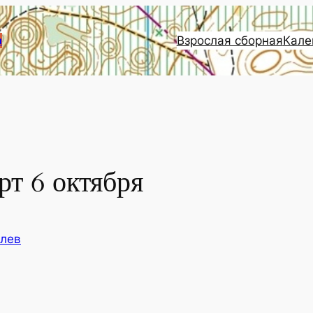
Взрослая сборная
Кале
и
т 6 октября
елев