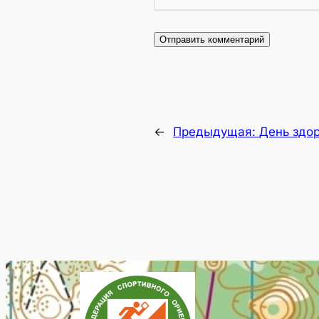
←
Предыдущая:
День здо