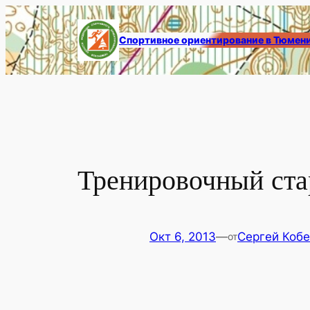
Перейти
к
Спортивное ориентирование в Тюмен
содержимому
Тренировочный стар
Окт 6, 2013
—
Сергей Коб
от