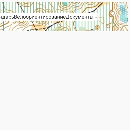
ндарь
Велоориентирование
Документы