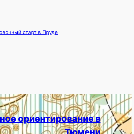
овочный старт в Пруде
ное ориентирование в
Тюмени