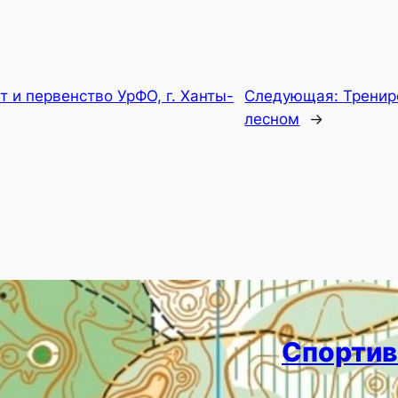
 и первенство УрФО, г. Ханты-
Следующая:
Тренир
лесном
→
Спортив