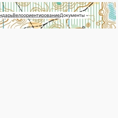
ндарь
Велоориентирование
Документы