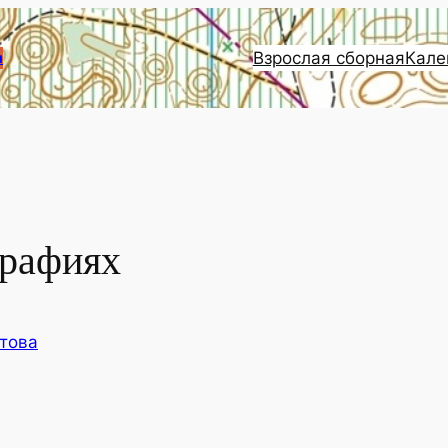
Взрослая сборная
Кале
и
графиях
това