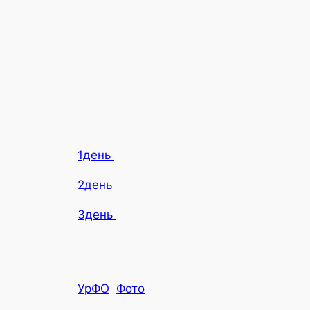
1день
2день
3день
УрФО
Фото