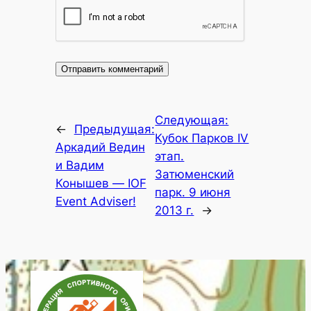
Следующая:
←
Предыдущая:
Кубок Парков IV
Аркадий Ведин
этап.
и Вадим
Затюменский
Конышев — IOF
парк. 9 июня
Event Adviser!
2013 г.
→