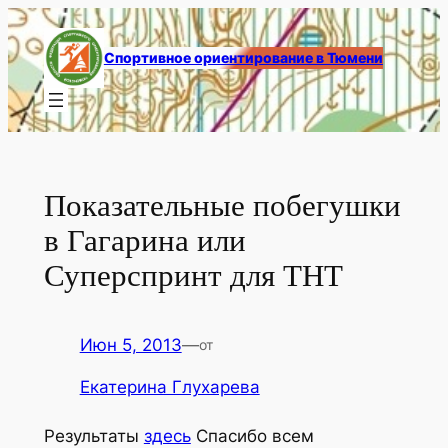
Перейти
к
Спортивное ориентирование в Тюмени
содержимому
Показательные побегушки
в Гагарина или
Суперспринт для ТНТ
Июн 5, 2013
—
от
Екатерина Глухарева
Результаты
здесь
Спасибо всем