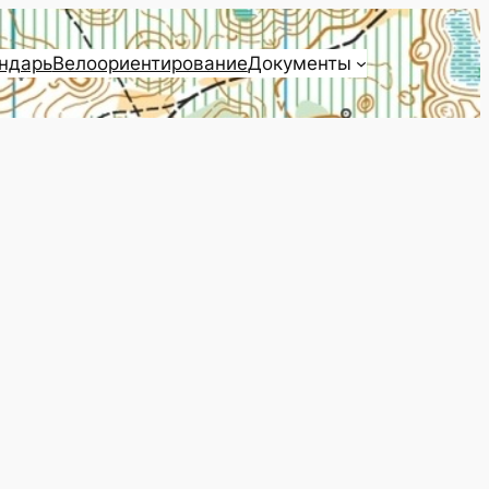
ндарь
Велоориентирование
Документы