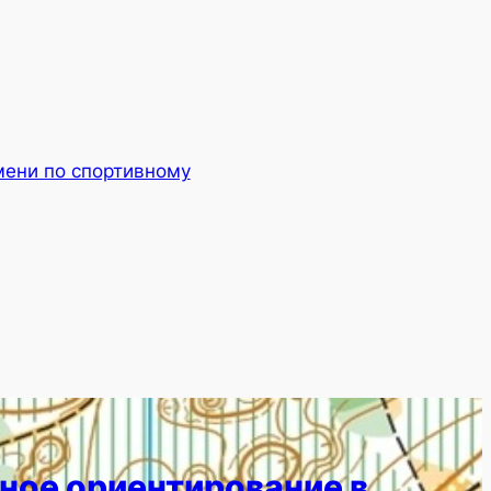
мени по спортивному
ное ориентирование в