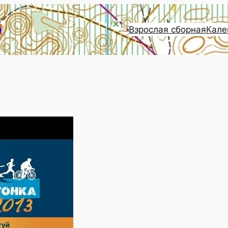
Взрослая сборная
Кале
и