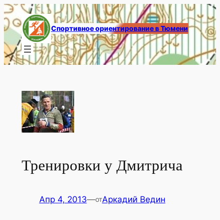
Перейти
к
Спортивное ориентирование в Тюмени
содержимому
Тренировки у Дмитрича
Апр 4, 2013
—
Аркадий Ведин
от