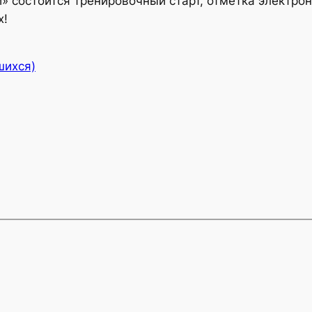
й» состоится тренировочный старт, отметка электро
х!
шихся)