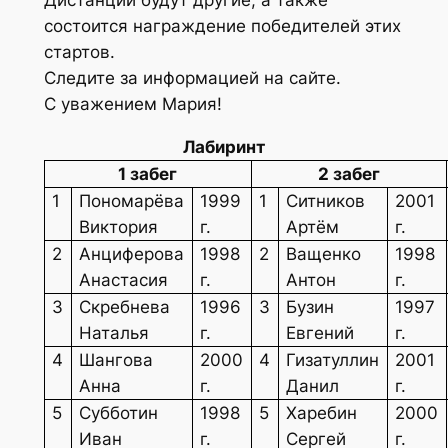
Дистанции будут другие, а также
состоится награждение победителей этих
стартов.
Следите за информацией на сайте.
С уважением Мария!
Лабиринт
1 забег
2 забег
1
Пономарёва
1999
1
Ситников
2001
Виктория
г.
Артём
г.
2
Анциферова
1998
2
Ващенко
1998
Анастасия
г.
Антон
г.
3
Скребнева
1996
3
Бузин
1997
Наталья
г.
Евгений
г.
4
Шангова
2000
4
Гизатуллин
2001
Анна
г.
Данил
г.
5
Субботин
1998
5
Харебин
2000
Иван
г.
Сергей
г.