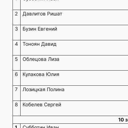
2
Давлитов Ришат
3
Бузин Евгений
4
Тоноян Давид
5
Облецова Лиза
6
Кулакова Юлия
7
Лозицкая Полина
8
Кобелев Сергей
10 
1
Субботин Иван