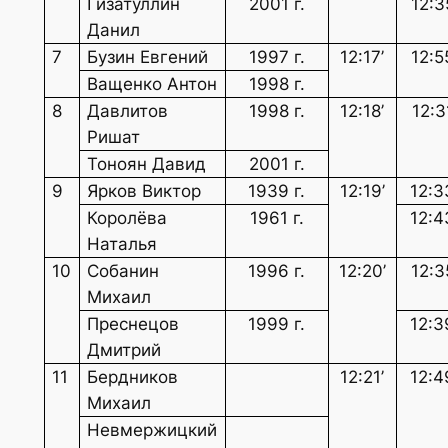
Гизатуллин
2001 г.
12:3
Данил
7
Бузин Евгений
1997 г.
12:17’
12:5
Ващенко Антон
1998 г.
8
Давлитов
1998 г.
12:18’
12:3
Ришат
Тоноян Давид
2001 г.
9
Ярков Виктор
1939 г.
12:19’
12:3
Королёва
1961 г.
12:4
Наталья
10
Собанин
1996 г.
12:20’
12:3
Михаил
Преснецов
1999 г.
12:3
Дмитрий
11
Бердников
12:21’
12:4
Михаил
Невмержицкий