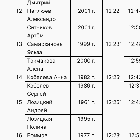
Дмитрий
12
Неплюев
2001 г.
12:22’
12:4
Александр
Ситников
2001 г.
12:5
Артём
13
Самарханова
1999 г.
12:23’
12:4
Эльза
Токмакова
2000 г.
12:5
Алёна
14
Кобелева Анна
1982 г.
12:25’
12:4
Кобелев
1986 г.
12:3
Сергей
15
Лозицкий
1961 г.
12:26’
12:4
Андрей
Лозицкая
1995 г.
Полина
16
Ефимов
1977 г.
12:28’
12:5