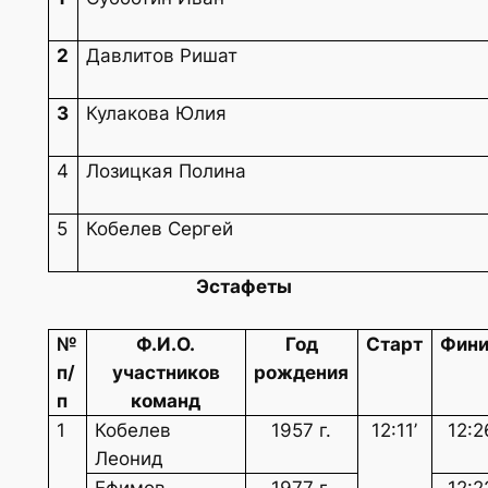
2
Давлитов Ришат
3
Кулакова Юлия
4
Лозицкая Полина
5
Кобелев Сергей
Эстафеты
№
Ф.И.О.
Год
Старт
Фин
п/
участников
рождения
п
команд
1
Кобелев
1957 г.
12:11’
12:2
Леонид