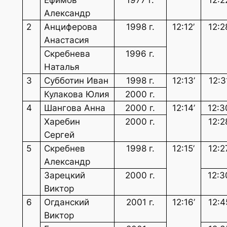
Ефимов
1977 г.
12:2
Александр
2
Анциферова
1998 г.
12:12’
12:2
Анастасия
Скребнева
1996 г.
Наталья
3
Субботин Иван
1998 г.
12:13’
12:3
Кулакова Юлия
2000 г.
4
Шангова Анна
2000 г.
12:14’
12:3
Харебин
2000 г.
12:2
Сергей
5
Скребнев
1998 г.
12:15’
12:2
Александр
Зарецкий
2000 г.
12:3
Виктор
6
Огданский
2001 г.
12:16’
12:4
Виктор