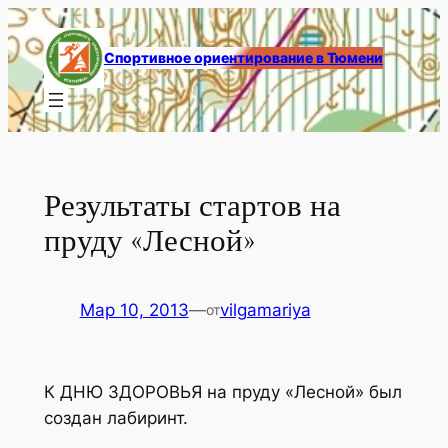
Перейти
к
Спортивное ориентирование в Тюмени
содержимому
Результаты стартов на
пруду «Лесной»
Мар 10, 2013
—
vilgamariya
от
К ДНЮ ЗДОРОВЬЯ на пруду «Лесной» был
создан лабиринт.