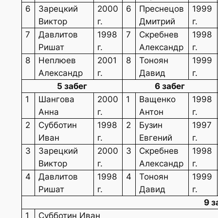
6
Зарецкий
2000
6
Преснецов
1999
Виктор
г.
Дмитрий
г.
7
Давлитов
1998
7
Скребнев
1998
Ришат
г.
Александр
г.
8
Неплюев
2001
8
Тоноян
1999
Александр
г.
Давид
г.
5 забег
6 забег
1
Шангова
2000
1
Ващенко
1998
Анна
г.
Антон
г.
2
Субботин
1998
2
Бузин
1997
Иван
г.
Евгений
г.
3
Зарецкий
2000
3
Скребнев
1998
Виктор
г.
Александр
г.
4
Давлитов
1998
4
Тоноян
1999
Ришат
г.
Давид
г.
9 з
1
Субботин Иван