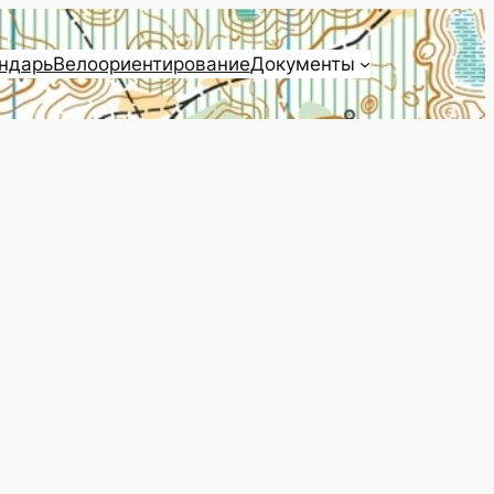
ндарь
Велоориентирование
Документы