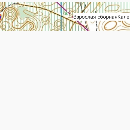
Взрослая сборная
Кале
и