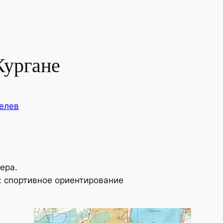
Кургане
елев
зера.
: спортивное ориентирование