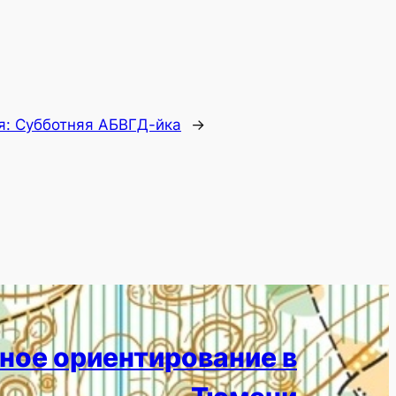
я:
Субботняя АБВГД-йка
→
ное ориентирование в