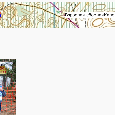
Взрослая сборная
Кале
и