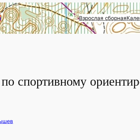
Взрослая сборная
Кале
и
 по спортивному ориенти
ышев