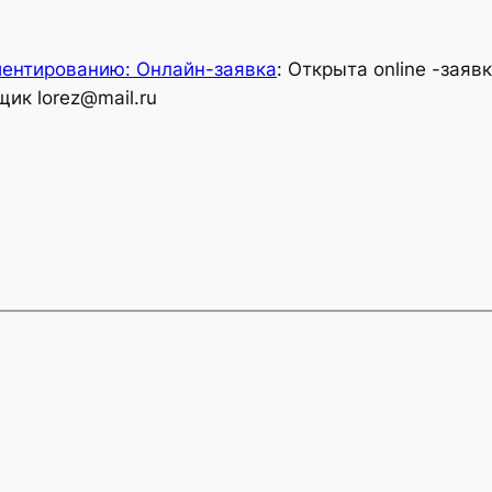
иентированию: Онлайн-заявка
: Открыта online -заяв
ик lorez@mail.ru