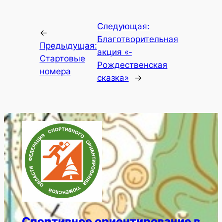
Следующая:
←
Благотворительная
Предыдущая:
ак­ция «­­
Стартовые
Рождественская
номера
ска­зка»
→
Спортивное ориентирование в