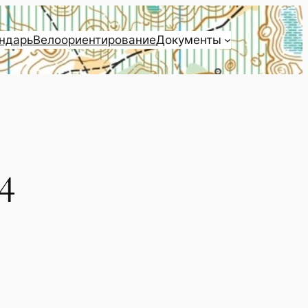
ндарь
Велоориентирование
Документы
4