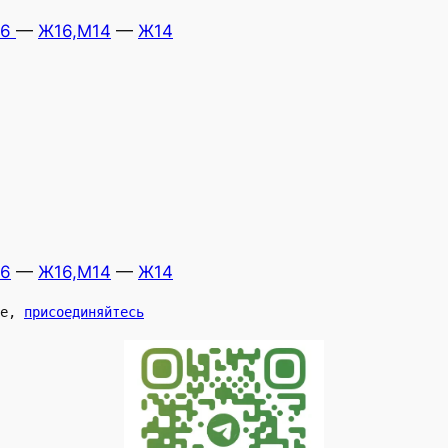
16
—
Ж16,М14
—
Ж14
6
—
Ж16,М14
—
Ж14
е, 
присоединяйтесь