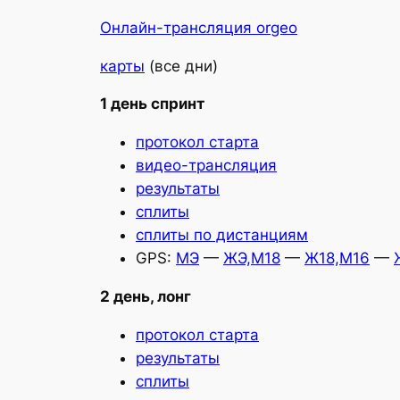
Онлайн-трансляция orgeo
карты
(все дни)
1 день спринт
протокол старта
видео-трансляция
результаты
сплиты
сплиты по дистанциям
GPS:
МЭ
—
ЖЭ,М18
—
Ж18,М16
—
2 день, лонг
протокол старта
результаты
сплиты