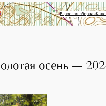
Взрослая сборная
Кале
и
Золотая осень — 202