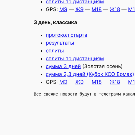
сплиты по дистанциям
GPS:
МЭ
—
ЖЭ
—
М18
—
Ж18
—
М
3 день, классика
протокол старта
результаты
сплиты
сплиты по дистанциям
сумма 3 дней
(Золотая осень)
сумма 2,3 дней (Кубок КСО Ермак)
GPS:
МЭ
—
ЖЭ
—
М18
—
Ж18
—
М1
Все свежие новости будут в телеграмм канал