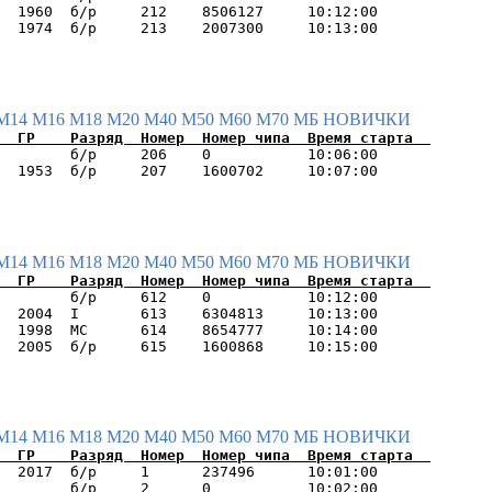
  1960  б/р     212    8506127     10:12:00      

М14
М16
М18
М20
М40
М50
М60
М70
МБ
НОВИЧКИ
        б/р     206    0           10:06:00      

М14
М16
М18
М20
М40
М50
М60
М70
МБ
НОВИЧКИ
        б/р     612    0           10:12:00      

  2004  I       613    6304813     10:13:00      

  1998  МС      614    8654777     10:14:00      

М14
М16
М18
М20
М40
М50
М60
М70
МБ
НОВИЧКИ
  2017  б/р     1      237496      10:01:00      

        б/р     2      0           10:02:00      
