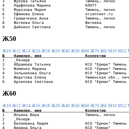
3    Жукова Татьяна                 Тюмень, лично      
4    Парфенова Марина               КЛОТТ              
5    Морозова Мария                 Тюмень, лично      
6    Ефимова Елена                  orienteer.ru       
7    Гришечкина Анна                Тюмень, лично      
8    Фатеева Ольга                  Фатеева            
Ж50
Ж10
Ж12
Ж14
Ж16
Ж18
Ж20
Ж40
Ж50
Ж60
Ж70
ЖБ
М10
М12
1    _Резерв                                           
2    Абрамова Татьяна               КСО "Ермак" Тюмень 
3    Фоменко Марина                 КСО "Ермак" Тюмень 
4    Зольникова Ольга               КСО "Ермак" Тюмень 
5    Федотова Елена                 Тюменская обл., лич
Ж60
Ж10
Ж12
Ж14
Ж16
Ж18
Ж20
Ж40
Ж50
Ж60
Ж70
ЖБ
М10
М12
1    Ильина Вера                    Тюмень, лично      
2    _Резерв                                           
3    Беломоина Лидия                КСО "Ермак" Тюмень 
4    Ведина Ольга                   КСО "Ермак"        