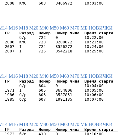
М14
М16
М18
М20
М40
М50
М60
М70
МБ
НОВИЧКИ
        б/р     722    0           10:22:00      

  2006  КМС     723    8200072     10:23:00      

  2007  I       724    8526272     10:24:00      

М14
М16
М18
М20
М40
М50
М60
М70
МБ
НОВИЧКИ
        б/р     604    0           10:04:00      

  1971  I       605    8654806     10:05:00      

  1986  б/р     606    8537851     10:06:00      

М14
М16
М18
М20
М40
М50
М60
М70
МБ
НОВИЧКИ
  1972  б/р     410    0           10:10:00      
