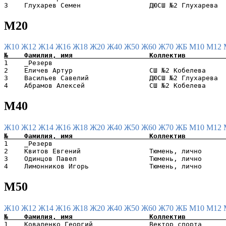
М20
Ж10
Ж12
Ж14
Ж16
Ж18
Ж20
Ж40
Ж50
Ж60
Ж70
ЖБ
М10
М12
1    _Резерв                                           
2    Еличев Артур                   СШ №2 Кобелева     
3    Васильев Савелий               ДЮСШ №2 Глухарева  
М40
Ж10
Ж12
Ж14
Ж16
Ж18
Ж20
Ж40
Ж50
Ж60
Ж70
ЖБ
М10
М12
1    _Резерв                                           
2    Квитов Евгений                 Тюмень, лично      
3    Одинцов Павел                  Тюмень, лично      
М50
Ж10
Ж12
Ж14
Ж16
Ж18
Ж20
Ж40
Ж50
Ж60
Ж70
ЖБ
М10
М12
1    Коваленко Георгий              Вектор спорта      