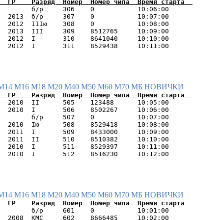
        б/р     306    0           10:06:00      

  2013  б/р     307    0           10:07:00      

  2012  IIIю    308    0           10:08:00      

  2013  III     309    8512765     10:09:00      

  2012  I       310    8641040     10:10:00      

М14
М16
М18
М20
М40
М50
М60
М70
МБ
НОВИЧКИ
  2010  II      505    123488      10:05:00      

  2010  I       506    8502267     10:06:00      

        б/р     507    0           10:07:00      

  2010  Iю      508    8529418     10:08:00      

  2011  I       509    8433000     10:09:00      

  2011  II      510    8510382     10:10:00      

  2010  I       511    8529397     10:11:00      

М14
М16
М18
М20
М40
М50
М60
М70
МБ
НОВИЧКИ
        б/р     601    0           10:01:00      

  2008  КМС     602    8666485     10:02:00      
