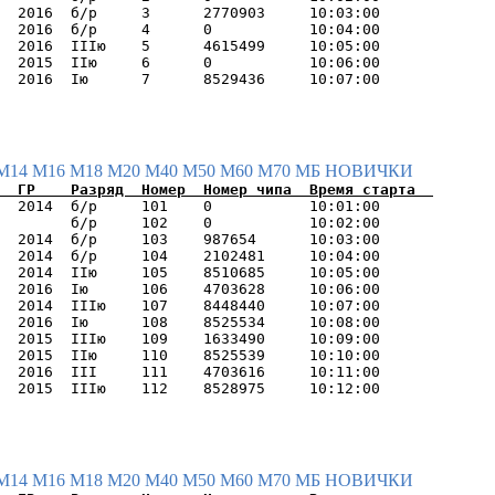
  2016  б/р     3      2770903     10:03:00      

  2016  б/р     4      0           10:04:00      

  2016  IIIю    5      4615499     10:05:00      

  2015  IIю     6      0           10:06:00      

М14
М16
М18
М20
М40
М50
М60
М70
МБ
НОВИЧКИ
  2014  б/р     101    0           10:01:00      

        б/р     102    0           10:02:00      

  2014  б/р     103    987654      10:03:00      

  2014  б/р     104    2102481     10:04:00      

  2014  IIю     105    8510685     10:05:00      

  2016  Iю      106    4703628     10:06:00      

  2014  IIIю    107    8448440     10:07:00      

  2016  Iю      108    8525534     10:08:00      

  2015  IIIю    109    1633490     10:09:00      

  2015  IIю     110    8525539     10:10:00      

  2016  III     111    4703616     10:11:00      

М14
М16
М18
М20
М40
М50
М60
М70
МБ
НОВИЧКИ