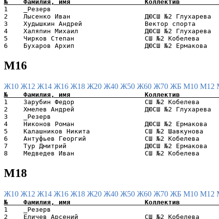
1    _Резерв                                           
2    Лысенко Иван                   ДЮСШ №2 Глухарева  
3    Худышкин Андрей                Вектор спорта      
4    Халяпин Михаил                 ДЮСШ №2 Глухарева  
5    Чирков Степан                  СШ №2 Кобелева     
М16
Ж10
Ж12
Ж14
Ж16
Ж18
Ж20
Ж40
Ж50
Ж60
Ж70
ЖБ
М10
М12
1    Зарубин Федор                  СШ №2 Кобелева     
2    Хмелев Андрей                  ДЮСШ №2 Глухарева  
3    _Резерв                                           
4    Никонов Роман                  ДЮСШ №2 Ермакова   
5    Калашников Никита              СШ №2 Шавкунова    
6    Антуфьев Георгий               СШ №2 Кобелева     
7    Тур Дмитрий                    ДЮСШ №2 Ермакова   
М18
Ж10
Ж12
Ж14
Ж16
Ж18
Ж20
Ж40
Ж50
Ж60
Ж70
ЖБ
М10
М12
1    _Резерв                                           
2    Еличев Арсений                 СШ №2 Кобелева     