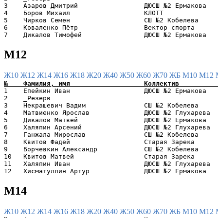
3    Азаров Дмитрий                 ДЮСШ №2 Ермакова   
4    Боров Михаил                   КЛОТТ              
5    Чирков Семен                   СШ №2 Кобелева     
6    Коваленко Пётр                 Вектор спорта      
М12
Ж10
Ж12
Ж14
Ж16
Ж18
Ж20
Ж40
Ж50
Ж60
Ж70
ЖБ
М10
М12
1    Епейкин Иван                   ДЮСШ №2 Ермакова   
2    _Резерв                                           
3    Некрашевич Вадим               СШ №2 Кобелева     
4    Матвиенко Ярослав              ДЮСШ №2 Глухарева  
5    Дикалов Матвей                 ДЮСШ №2 Ермакова   
6    Халяпин Арсений                ДЮСШ №2 Глухарева  
7    Ганжала Мирослав               СШ №2 Кобелева     
8    Квитов Фадей                   Старая Зарека      
9    Борчевкин Александр            СШ №2 Кобелева     
10   Квитов Матвей                  Старая Зарека      
11   Халяпин Иван                   ДЮСШ №2 Глухарева  
М14
Ж10
Ж12
Ж14
Ж16
Ж18
Ж20
Ж40
Ж50
Ж60
Ж70
ЖБ
М10
М12