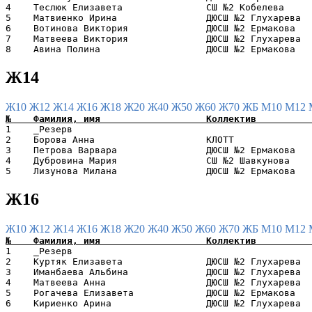
4    Теслюк Елизавета               СШ №2 Кобелева     
5    Матвиенко Ирина                ДЮСШ №2 Глухарева  
6    Вотинова Виктория              ДЮСШ №2 Ермакова   
7    Матвеева Виктория              ДЮСШ №2 Глухарева  
Ж14
Ж10
Ж12
Ж14
Ж16
Ж18
Ж20
Ж40
Ж50
Ж60
Ж70
ЖБ
М10
М12
1    _Резерв                                           
2    Борова Анна                    КЛОТТ              
3    Петрова Варвара                ДЮСШ №2 Ермакова   
4    Дубровина Мария                СШ №2 Шавкунова    
Ж16
Ж10
Ж12
Ж14
Ж16
Ж18
Ж20
Ж40
Ж50
Ж60
Ж70
ЖБ
М10
М12
1    _Резерв                                           
2    Куртяк Елизавета               ДЮСШ №2 Глухарева  
3    Иманбаева Альбина              ДЮСШ №2 Глухарева  
4    Матвеева Анна                  ДЮСШ №2 Глухарева  
5    Рогачева Елизавета             ДЮСШ №2 Ермакова   