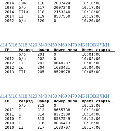
  2014  IIю     116    2007424     10:16:00      

  1983  б/р     117    2007248     10:17:00      

  2014  IIIю    118    2153340     10:18:00      

  2014  II      119    8537550     10:19:00      

М14
М16
М18
М20
М40
М50
М60
М70
МБ
НОВИЧКИ
        б/р     201    0           10:01:00      

  2012  б/р     202    0           10:02:00      

  2012  II      203    8640207     10:03:00      

  2012  Iю      204    1633421     10:04:00      

М14
М16
М18
М20
М40
М50
М60
М70
МБ
НОВИЧКИ
        б/р     312    0           10:12:00      

  2011  I       313    8655788     10:13:00      

  2011  I       314    8372309     10:14:00      

  2010  I       315    8537549     10:15:00      

  2010  I       316    8036413     10:16:00      
