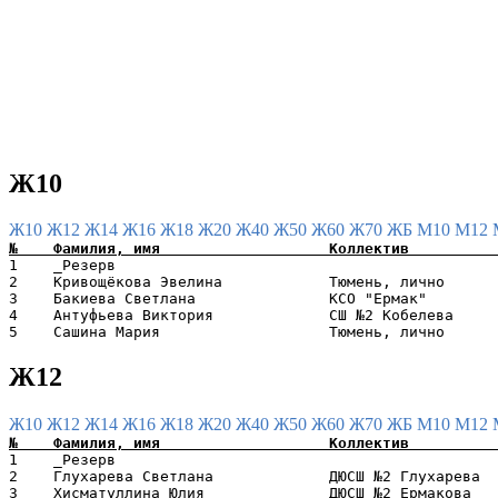
Ж10
Ж10
Ж12
Ж14
Ж16
Ж18
Ж20
Ж40
Ж50
Ж60
Ж70
ЖБ
М10
М12
1    _Резерв                                           
2    Кривощёкова Эвелина            Тюмень, лично      
3    Бакиева Светлана               КСО "Ермак"        
4    Антуфьева Виктория             СШ №2 Кобелева     
Ж12
Ж10
Ж12
Ж14
Ж16
Ж18
Ж20
Ж40
Ж50
Ж60
Ж70
ЖБ
М10
М12
1    _Резерв                                           
2    Глухарева Светлана             ДЮСШ №2 Глухарева  
3    Хисматуллина Юлия              ДЮСШ №2 Ермакова   