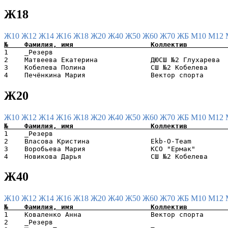
Ж18
Ж10
Ж12
Ж14
Ж16
Ж18
Ж20
Ж40
Ж50
Ж60
Ж70
ЖБ
М10
М12
1    _Резерв                                           
2    Матвеева Екатерина             ДЮСШ №2 Глухарева  
3    Кобелева Полина                СШ №2 Кобелева     
Ж20
Ж10
Ж12
Ж14
Ж16
Ж18
Ж20
Ж40
Ж50
Ж60
Ж70
ЖБ
М10
М12
1    _Резерв                                           
2    Власова Кристина               Ekb-O-Team         
3    Воробьева Мария                КСО "Ермак"        
Ж40
Ж10
Ж12
Ж14
Ж16
Ж18
Ж20
Ж40
Ж50
Ж60
Ж70
ЖБ
М10
М12
1    Коваленко Анна                 Вектор спорта      
2    _Резерв                                           