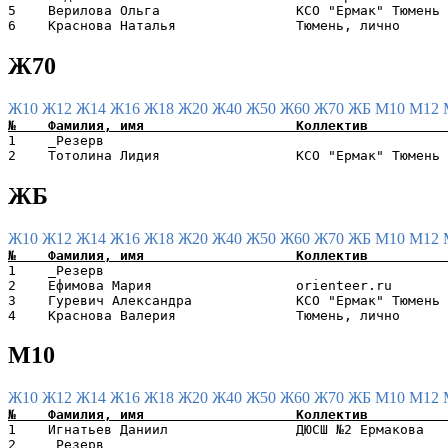
5    Верилова Ольга                 КСО "Ермак" Тюмень 
Ж70
Ж10
Ж12
Ж14
Ж16
Ж18
Ж20
Ж40
Ж50
Ж60
Ж70
ЖБ
М10
М12
1    _Резерв                                           
ЖБ
Ж10
Ж12
Ж14
Ж16
Ж18
Ж20
Ж40
Ж50
Ж60
Ж70
ЖБ
М10
М12
1    _Резерв                                           
2    Ефимова Мария                  orienteer.ru       
3    Гуревич Александра             КСО "Ермак" Тюмень 
М10
Ж10
Ж12
Ж14
Ж16
Ж18
Ж20
Ж40
Ж50
Ж60
Ж70
ЖБ
М10
М12
1    Игнатьев Даниил                ДЮСШ №2 Ермакова   
2    _Резерв                                           