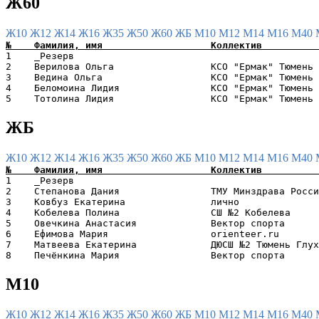
Ж60
Ж10
Ж12
Ж14
Ж16
Ж35
Ж50
Ж60
ЖБ
М10
М12
М14
М16
М40
1    _Резерв                                           
2    Верилова Ольга                 КСО "Ермак" Тюмень 
3    Ведина Ольга                   КСО "Ермак" Тюмень 
4    Беломоина Лидия                КСО "Ермак" Тюмень 
ЖБ
Ж10
Ж12
Ж14
Ж16
Ж35
Ж50
Ж60
ЖБ
М10
М12
М14
М16
М40
1    _Резерв                                           
2    Степанова Дания                ТМУ Минздрава Росси
3    Ковбуз Екатерина               лично              
4    Кобелева Полина                СШ №2 Кобелева     
5    Овечкина Анастасия             Вектор спорта      
6    Ефимова Мария                  orienteer.ru       
7    Матвеева Екатерина             ДЮСШ №2 Тюмень Глух
М10
Ж10
Ж12
Ж14
Ж16
Ж35
Ж50
Ж60
ЖБ
М10
М12
М14
М16
М40