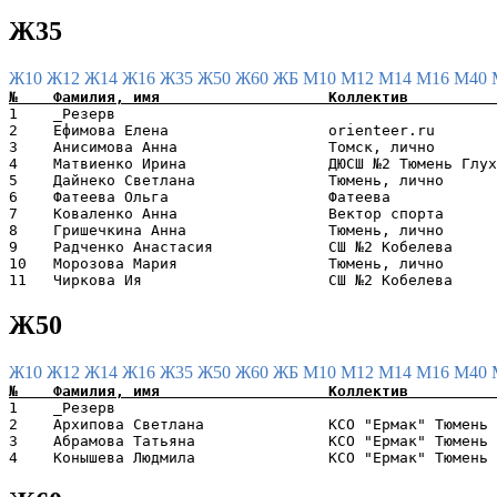
Ж35
Ж10
Ж12
Ж14
Ж16
Ж35
Ж50
Ж60
ЖБ
М10
М12
М14
М16
М40
1    _Резерв                                           
2    Ефимова Елена                  orienteer.ru       
3    Анисимова Анна                 Томск, лично       
4    Матвиенко Ирина                ДЮСШ №2 Тюмень Глух
5    Дайнеко Светлана               Тюмень, лично      
6    Фатеева Ольга                  Фатеева            
7    Коваленко Анна                 Вектор спорта      
8    Гришечкина Анна                Тюмень, лично      
9    Радченко Анастасия             СШ №2 Кобелева     
10   Морозова Мария                 Тюмень, лично      
Ж50
Ж10
Ж12
Ж14
Ж16
Ж35
Ж50
Ж60
ЖБ
М10
М12
М14
М16
М40
1    _Резерв                                           
2    Архипова Светлана              КСО "Ермак" Тюмень 
3    Абрамова Татьяна               КСО "Ермак" Тюмень 