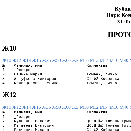
Кубок 
Парк Кон
31.05
ПРОТ
Ж10
Ж10
Ж12
Ж14
Ж16
Ж35
Ж50
Ж60
ЖБ
М10
М12
М14
М16
М40
1    _Резерв                                           
2    Сашина Мария                   Тюмень, лично      
3    Антуфьева Виктория             СШ №2 Кобелева     
Ж12
Ж10
Ж12
Ж14
Ж16
Ж35
Ж50
Ж60
ЖБ
М10
М12
М14
М16
М40
1    _Резерв                                           
2    Кульпина Валерия               ДЮСШ №2 Тюмень Ерма
3    Матвеева Виктория              ДЮСШ №2 Тюмень Глух
4    Радченко Милана                СШ №2 Кобелева     