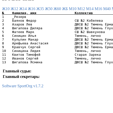
Ж10
Ж12
Ж14
Ж16
Ж35
Ж50
Ж60
ЖБ
М10
М12
М14
М16
М40
1    _Резерв                                           
2    Баянов Федор                   СШ №2 Кобелева     
3    Азаров Лев                     ДЮСШ №2 Тюмень Ерма
4    Шигапова Диляра                ДЮСШ №2 Тюмень Глух
5    Фатеев Марк                    СШ №2 Шавкунова    
6    Синицин Илья                   Тюмень, лично      
7    Кульпин Макар                  ДЮСШ №2 Тюмень Ерма
8    Арефьева Анастасия             ДЮСШ №2 Тюмень Глух
9    Кравчук Сергей                 ДЮСШ №2 Тюмень Ерма
10   Синицина Лидия                 Тюмень, лично      
11   Квитов Тимофей                 Старая Зарека      
12   Иванов Сергей                  Тюмень, лично      
Главный судья:
Главный секретарь:
Software SportOrg v1.7.2