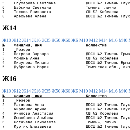
5    Глухарева Светлана             ДЮСШ №2 Тюмень Глух
6    Бабкина Светлана               Тюмень, лично      
7    Теслюк Елизавета               СШ №2 Кобелева     
Ж14
Ж10
Ж12
Ж14
Ж16
Ж35
Ж50
Ж60
ЖБ
М10
М12
М14
М16
М40
1    _Резерв                                           
2    Петрова Варвара                ДЮСШ №2 Тюмень Ерма
3    Фомина Анна                    СШ №2 Кобелева     
4    Лизунова Милана                ДЮСШ №2 Тюмень Ерма
Ж16
Ж10
Ж12
Ж14
Ж16
Ж35
Ж50
Ж60
ЖБ
М10
М12
М14
М16
М40
1    _Резерв                                           
2    Матвеева Анна                  ДЮСШ №2 Тюмень Глух
3    Кириенко Арина                 ДЮСШ №2 Тюмень Глух
4    Ачилова Анастасия              СШ №2 Кобелева     
5    Иманбаева Альбина              ДЮСШ №2 Тюмень Глух
6    Рогачева Елизавета             Тюмень, лично      