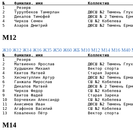
1    _Резерв                                           
2    Турулбеков Тамерлан            ДЮСШ №2 Тюмень Глух
3    Дикалов Тимофей                ДЮСШ № 2 Тюмень Ерм
4    Чирков Семен                   СШ №2 Кобелева     
М12
Ж10
Ж12
Ж14
Ж16
Ж35
Ж50
Ж60
ЖБ
М10
М12
М14
М16
М40
1    _Резерв                                           
2    Матвиенко Ярослав              ДЮСШ №2 Тюмень Глух
3    Худышкин Михаил                Вектор спорта      
4    Квитов Матвей                  Старая Зарека      
5    Хисматуллин Артур              ДЮСШ №2 Тюмень Ерма
6    Ганжала Мирослав               СШ №2 Кобелева     
7    Дикалов Матвей                 ДЮСШ № 2 Тюмень Ерм
8    Чирков Федор                   СШ №2 Кобелева     
9    Квитов Фадей                   Старая Зарека      
10   Борчевкин Александр            СШ №2 Кобелева     
11   Анисимов Иван                  ДЮСШ №2 Тюмень Ерма
12   Агафонов Василий               СШ №2 Кобелева     
М14