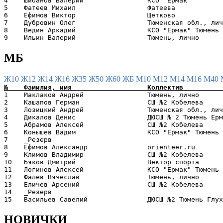
4    Шибанов Валерий                КСО "Ермак"        
5    Фатеев Михаил                  Фатеева            
6    Ефимов Виктор                  Щетково            
7    Дубровин Олег                  Тюменская обл., лич
8    Ведин Аркадий                  КСО "Ермак" Тюмень 
МБ
Ж10
Ж12
Ж14
Ж16
Ж35
Ж50
Ж60
ЖБ
М10
М12
М14
М16
М40
1    Маклаков Андрей                Тюмень, лично      
2    Кашапов Герман                 СШ №2 Кобелева     
3    Лозицкий Андрей                Тюменская обл., лич
4    Дикалов Денис                  ДЮСШ № 2 Тюмень Ерм
5    Абрамов Алексей                СШ №2 Кобелева     
6    Конышев Вадим                  КСО "Ермак" Тюмень 
7    _Резерв                                           
8    Ефимов Александр               orienteer.ru       
9    Климов Владимир                СШ №2 Кобелева     
10   Бяков Дмитрий                  Вектор спорта      
11   Логинов Алексей                КСО "Ермак" Тюмень 
12   Фалев Вячеслав                 Тюмень, лично      
13   Еличев Арсений                 СШ №2 Кобелева     
14   _Резерв                                           
НОВИЧКИ