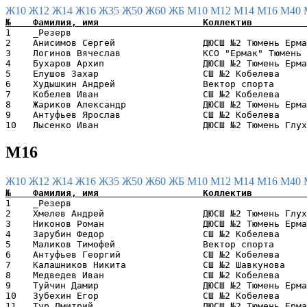
Ж10
Ж12
Ж14
Ж16
Ж35
Ж50
Ж60
ЖБ
М10
М12
М14
М16
М40
1    _Резерв                                           
2    Анисимов Сергей                ДЮСШ №2 Тюмень Ерма
3    Логинов Вячеслав               КСО "Ермак" Тюмень 
4    Бухаров Архип                  ДЮСШ №2 Тюмень Ерма
5    Елушов Захар                   СШ №2 Кобелева     
6    Худышкин Андрей                Вектор спорта      
7    Кобелев Иван                   СШ №2 Кобелева     
8    Жариков Александр              ДЮСШ №2 Тюмень Ерма
9    Антуфьев Ярослав               СШ №2 Кобелева     
М16
Ж10
Ж12
Ж14
Ж16
Ж35
Ж50
Ж60
ЖБ
М10
М12
М14
М16
М40
1    _Резерв                                           
2    Хмелев Андрей                  ДЮСШ №2 Тюмень Глух
3    Никонов Роман                  ДЮСШ №2 Тюмень Ерма
4    Зарубин Федор                  СШ №2 Кобелева     
5    Маликов Тимофей                Вектор спорта      
6    Антуфьев Георгий               СШ №2 Кобелева     
7    Калашников Никита              СШ №2 Шавкунова    
8    Медведев Иван                  СШ №2 Кобелева     
9    Туйчин Дамир                   ДЮСШ №2 Тюмень Ерма
10   Зубехин Егор                   СШ №2 Кобелева     