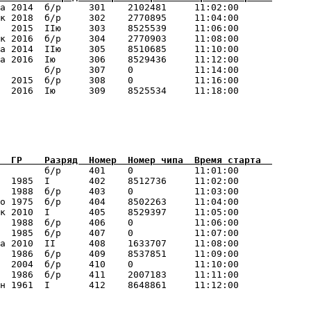
а 2014  б/р     301    2102481     11:02:00      

к 2018  б/р     302    2770895     11:04:00      

  2015  IIю     303    8525539     11:06:00      

к 2016  б/р     304    2770903     11:08:00      

а 2014  IIю     305    8510685     11:10:00      

а 2016  Iю      306    8529436     11:12:00      

        б/р     307    0           11:14:00      

  2015  б/р     308    0           11:16:00      

        б/р     401    0           11:01:00      

  1985  I       402    8512736     11:02:00      

  1988  б/р     403    0           11:03:00      

о 1975  б/р     404    8502263     11:04:00      

к 2010  I       405    8529397     11:05:00      

  1988  б/р     406    0           11:06:00      

  1985  б/р     407    0           11:07:00      

а 2010  II      408    1633707     11:08:00      

  1986  б/р     409    8537851     11:09:00      

  2004  б/р     410    0           11:10:00      

  1986  б/р     411    2007183     11:11:00      
