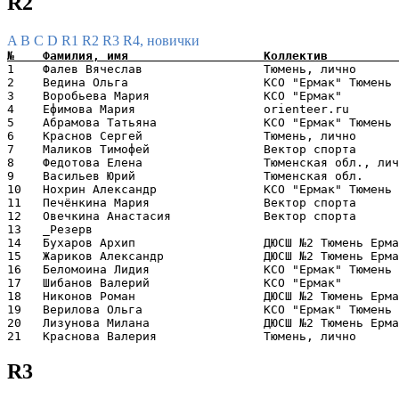
R2
A
B
C
D
R1
R2
R3
R4, новички
1    Фалев Вячеслав                 Тюмень, лично      
2    Ведина Ольга                   КСО "Ермак" Тюмень 
3    Воробьева Мария                КСО "Ермак"        
4    Ефимова Мария                  orienteer.ru       
5    Абрамова Татьяна               КСО "Ермак" Тюмень 
6    Краснов Сергей                 Тюмень, лично      
7    Маликов Тимофей                Вектор спорта      
8    Федотова Елена                 Тюменская обл., лич
9    Васильев Юрий                  Тюменская обл.     
10   Нохрин Александр               КСО "Ермак" Тюмень 
11   Печёнкина Мария                Вектор спорта      
12   Овечкина Анастасия             Вектор спорта      
13   _Резерв                                           
14   Бухаров Архип                  ДЮСШ №2 Тюмень Ерма
15   Жариков Александр              ДЮСШ №2 Тюмень Ерма
16   Беломоина Лидия                КСО "Ермак" Тюмень 
17   Шибанов Валерий                КСО "Ермак"        
18   Никонов Роман                  ДЮСШ №2 Тюмень Ерма
19   Верилова Ольга                 КСО "Ермак" Тюмень 
20   Лизунова Милана                ДЮСШ №2 Тюмень Ерма
R3