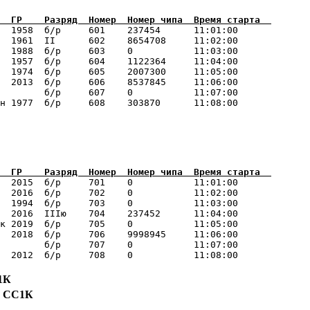
  1958  б/р     601    237454      11:01:00      

  1961  II      602    8654708     11:02:00      

  1988  б/р     603    0           11:03:00      

  1957  б/р     604    1122364     11:04:00      

  1974  б/р     605    2007300     11:05:00      

  2013  б/р     606    8537845     11:06:00      

        б/р     607    0           11:07:00      

  2015  б/р     701    0           11:01:00      

  2016  б/р     702    0           11:02:00      

  1994  б/р     703    0           11:03:00      

  2016  IIIю    704    237452      11:04:00      

к 2019  б/р     705    0           11:05:00      

  2018  б/р     706    9998945     11:06:00      

        б/р     707    0           11:07:00      

1К
, СС1К