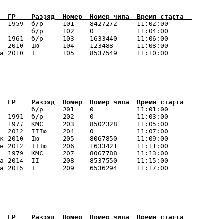
  1959  б/р     101    8427272     11:02:00      

        б/р     102    0           11:04:00      

  1961  б/р     103    1633440     11:06:00      

  2010  Iю      104    123488      11:08:00      

        б/р     201    0           11:01:00      

  1991  б/р     202    0           11:03:00      

  1977  КМС     203    8502328     11:05:00      

  2012  IIIю    204    0           11:07:00      

к 2010  Iю      205    8067850     11:09:00      

н 2012  IIIю    206    1633421     11:11:00      

  1979  КМС     207    8067788     11:13:00      

а 2014  II      208    8537550     11:15:00      
