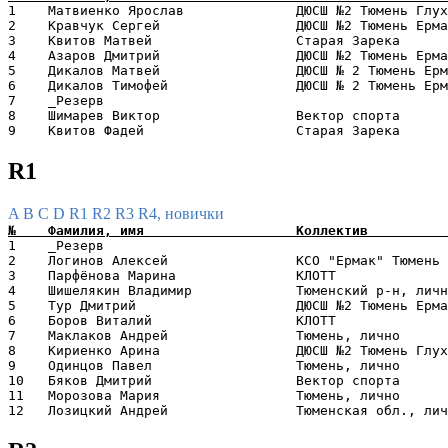
1    Матвиенко Ярослав              ДЮСШ №2 Тюмень Глух
2    Кравчук Сергей                 ДЮСШ №2 Тюмень Ерма
3    Квитов Матвей                  Старая Зарека      
4    Азаров Дмитрий                 ДЮСШ №2 Тюмень Ерма
5    Дикалов Матвей                 ДЮСШ № 2 Тюмень Ерм
6    Дикалов Тимофей                ДЮСШ № 2 Тюмень Ерм
7    _Резерв                                           
8    Шимарев Виктор                 Вектор спорта      
R1
A
B
C
D
R1
R2
R3
R4, новички
1    _Резерв                                           
2    Логинов Алексей                КСО "Ермак" Тюмень 
3    Парфёнова Марина               КЛОТТ              
4    Шишелякин Владимир             Тюменский р-н, личн
5    Тур Дмитрий                    ДЮСШ №2 Тюмень Ерма
6    Боров Виталий                  КЛОТТ              
7    Маклаков Андрей                Тюмень, лично      
8    Кириенко Арина                 ДЮСШ №2 Тюмень Глух
9    Одинцов Павел                  Тюмень, лично      
10   Бяков Дмитрий                  Вектор спорта      
11   Морозова Мария                 Тюмень, лично      