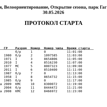
я, Велоориентирование, Открытие сезона, парк Га
30.05.2026
ПРОТОКОЛ СТАРТА
        б/р     1      0           11:01:00      

  1980  б/р     2      1097585     11:03:00      

  1971  I       3      8654806     11:05:00      

  2010  I       4      8516230     11:07:00      

  1977  МС      5      8007323     11:09:00      

  2011  I       6      8510400     11:11:00      

  1987  б/р     7      0           11:13:00      

  1958  I       8      8654732     11:15:00      

  1985  б/р     9      0           11:17:00      

а 2009  КМС     10     8300072     11:19:00      

  2004  б/р     11     8444472     11:21:00      
