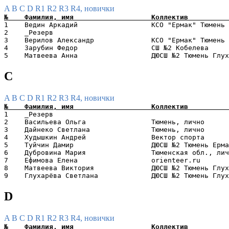
A
B
C
D
R1
R2
R3
R4, новички
1    Ведин Аркадий                  КСО "Ермак" Тюмень 
2    _Резерв                                           
3    Верилов Александр              КСО "Ермак" Тюмень 
4    Зарубин Федор                  СШ №2 Кобелева     
C
A
B
C
D
R1
R2
R3
R4, новички
1    _Резерв                                           
2    Васильева Ольга                Тюмень, лично      
3    Дайнеко Светлана               Тюмень, лично      
4    Худышкин Андрей                Вектор спорта      
5    Туйчин Дамир                   ДЮСШ №2 Тюмень Ерма
6    Дубровина Мария                Тюменская обл., лич
7    Ефимова Елена                  orienteer.ru       
8    Матвеева Виктория              ДЮСШ №2 Тюмень Глух
D
A
B
C
D
R1
R2
R3
R4, новички