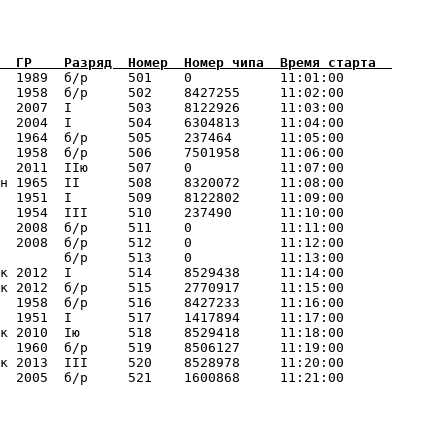
  1989  б/р     501    0           11:01:00      

  1958  б/р     502    8427255     11:02:00      

  2007  I       503    8122926     11:03:00      

  2004  I       504    6304813     11:04:00      

  1964  б/р     505    237464      11:05:00      

  1958  б/р     506    7501958     11:06:00      

  2011  IIю     507    0           11:07:00      

н 1965  II      508    8320072     11:08:00      

  1951  I       509    8122802     11:09:00      

  1954  III     510    237490      11:10:00      

  2008  б/р     511    0           11:11:00      

  2008  б/р     512    0           11:12:00      

        б/р     513    0           11:13:00      

к 2012  I       514    8529438     11:14:00      

к 2012  б/р     515    2770917     11:15:00      

  1958  б/р     516    8427233     11:16:00      

  1951  I       517    1417894     11:17:00      

к 2010  Iю      518    8529418     11:18:00      

  1960  б/р     519    8506127     11:19:00      

к 2013  III     520    8528978     11:20:00      
