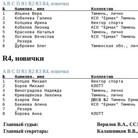
A
B
C
D
R1
R2
R3
R4, новички
1    Ильина Вера                    Тюмень, лично      
2    Кобелева Галина                КСО "Ермак" Тюмень 
3    Копцева Ирина                  Вектор спорта      
4    Кобелев Леонид                 КСО "Ермак" Тюмень 
5    Краснова Наталья               Тюмень, лично      
6    Логинов Вячеслав               КСО "Ермак" Тюмень 
7    _Резерв                                           
R4, новички
A
B
C
D
R1
R2
R3
R4, новички
1    Копцев Михаил                  Вектор спорта      
2    Боров Михаил                   КЛОТТ              
3    Виноградова Надежда            Тюмень, лично      
4    Кривощёкова Эвелина            Тюмень, лично      
5    Азаров Лев                     ДЮСШ №2 Тюмень Ерма
6    Бакиева Алина                  КСО "Ермак" Тюмень 
7    _Резерв                                           
Главный судья:
Верилов В.А., СС
Главный секретарь:
Калашников В.В.