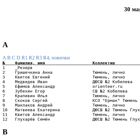
30 ма
A
A
B
C
D
R1
R2
R3
R4, новички
1    _Резерв                                           
2    Гришечкина Анна                Тюмень, лично      
3    Квитов Евгений                 Тюмень, лично      
4    Медведев Иван                  ДЮСШ №2 Кобелева   
5    Ефимов Александр               orienteer.ru       
6    Зубехин Егор                   СШ №2 Кобелева     
7    Крапивин Илья                  Тюмень, лично      
8    Скоков Сергей                  КСО "Ермак" Тюмень 
9    Маклаков Андрей                Тюмень, лично      
10   Матвеева Екатерина             ДЮСШ №2 Тюмень Глух
11   Квитов Александр               Тюмень, лично      
B