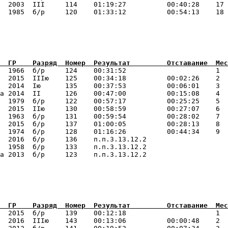
  2003  III     114    01:19:27          00:40:28    17 
  1966  б/р     124    00:31:52                      1  
  2015  IIIю    125    00:34:18          00:02:26    2  
  2014  Iю      135    00:37:53          00:06:01    3  
а 2014  II      126    00:47:00          00:15:08    4  
  1979  б/р     122    00:57:17          00:25:25    5  
  2015  IIю     130    00:58:59          00:27:07    6  
  1963  б/р     131    00:59:54          00:28:02    7  
  2015  б/р     137    01:00:05          00:28:13    8  
  1974  б/р     128    01:16:26          00:44:34    9  
  2016  б/р     136    п.п.3.13.12.2                    
  1958  б/р     133    п.п.3.13.12.2                    
  2015  б/р     139    00:12:18                      1  
  2016  IIIю    143    00:13:06          00:00:48    2  