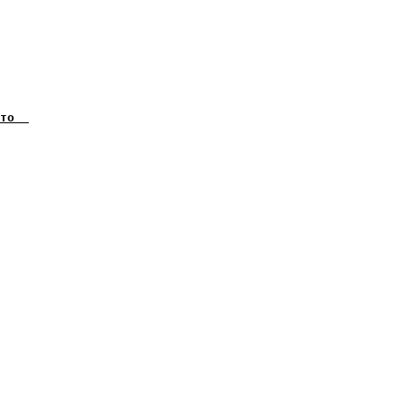
    

    

    

    

    

    

    

    

    

    

    

    

    

    

    

    

    

    
