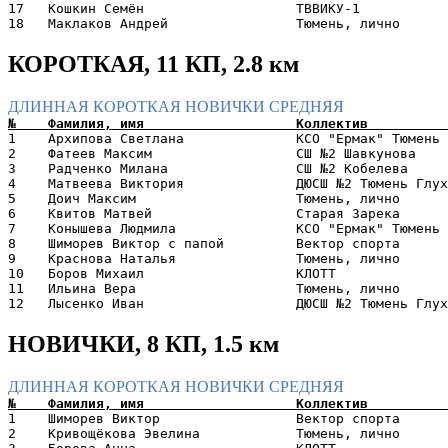
17   Кошкин Семён                   ТВВИКУ-1           
КОРОТКАЯ, 11 КП, 2.8 км
ДЛИННАЯ
КОРОТКАЯ
НОВИЧКИ
СРЕДНЯЯ
1    Архипова Светлана              КСО "Ермак" Тюмень 
2    Фатеев Максим                  СШ №2 Шавкунова    
3    Радченко Милана                СШ №2 Кобелева     
4    Матвеева Виктория              ДЮСШ №2 Тюмень Глух
5    Доич Максим                    Тюмень, лично      
6    Квитов Матвей                  Старая Зарека      
7    Конышева Людмила               КСО "Ермак" Тюмень 
8    Шиморев Виктор с папой         Вектор спорта      
9    Краснова Наталья               Тюмень, лично      
10   Боров Михаил                   КЛОТТ              
11   Ильина Вера                    Тюмень, лично      
НОВИЧКИ, 8 КП, 1.5 км
ДЛИННАЯ
КОРОТКАЯ
НОВИЧКИ
СРЕДНЯЯ
1    Шиморев Виктор                 Вектор спорта      
2    Кривощёкова Эвелина            Тюмень, лично      