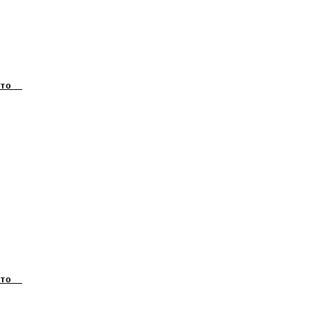
    

    

    

    

    

    

    

    

    

    

    

    

    

    
