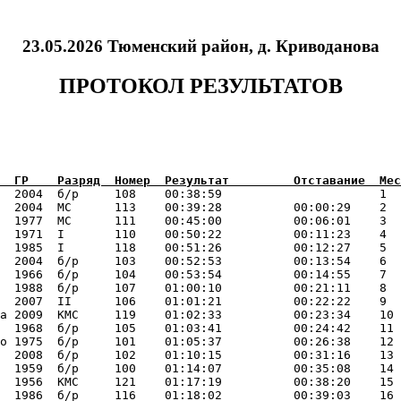
23.05.2026 Тюменский район, д. Криводанова
ПРОТОКОЛ РЕЗУЛЬТАТОВ
  2004  б/р     108    00:38:59                      1  
  2004  МС      113    00:39:28          00:00:29    2  
  1977  МС      111    00:45:00          00:06:01    3  
  1971  I       110    00:50:22          00:11:23    4  
  1985  I       118    00:51:26          00:12:27    5  
  2004  б/р     103    00:52:53          00:13:54    6  
  1966  б/р     104    00:53:54          00:14:55    7  
  1988  б/р     107    01:00:10          00:21:11    8  
  2007  II      106    01:01:21          00:22:22    9  
а 2009  КМС     119    01:02:33          00:23:34    10 
  1968  б/р     105    01:03:41          00:24:42    11 
о 1975  б/р     101    01:05:37          00:26:38    12 
  2008  б/р     102    01:10:15          00:31:16    13 
  1959  б/р     100    01:14:07          00:35:08    14 
  1956  КМС     121    01:17:19          00:38:20    15 
  1986  б/р     116    01:18:02          00:39:03    16 