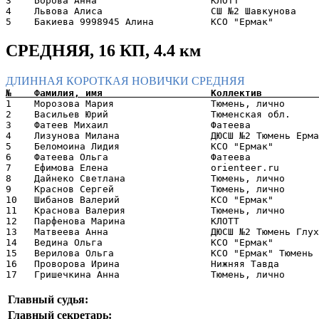
3    Борова Анна                    КЛОТТ              
4    Львова Алиса                   СШ №2 Шавкунова    
СРЕДНЯЯ, 16 КП, 4.4 км
ДЛИННАЯ
КОРОТКАЯ
НОВИЧКИ
СРЕДНЯЯ
1    Морозова Мария                 Тюмень, лично      
2    Васильев Юрий                  Тюменская обл.     
3    Фатеев Михаил                  Фатеева            
4    Лизунова Милана                ДЮСШ №2 Тюмень Ерма
5    Беломоина Лидия                КСО "Ермак"        
6    Фатеева Ольга                  Фатеева            
7    Ефимова Елена                  orienteer.ru       
8    Дайнеко Светлана               Тюмень, лично      
9    Краснов Сергей                 Тюмень, лично      
10   Шибанов Валерий                КСО "Ермак"        
11   Краснова Валерия               Тюмень, лично      
12   Парфенова Марина               КЛОТТ              
13   Матвеева Анна                  ДЮСШ №2 Тюмень Глух
14   Ведина Ольга                   КСО "Ермак"        
15   Верилова Ольга                 КСО "Ермак" Тюмень 
16   Проворова Ирина                Нижняя Тавда       
Главный судья:
Главный секретарь: