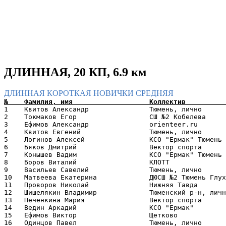
ДЛИННАЯ, 20 КП, 6.9 км
ДЛИННАЯ
КОРОТКАЯ
НОВИЧКИ
СРЕДНЯЯ
1    Квитов Александр               Тюмень, лично      
2    Токмаков Егор                  СШ №2 Кобелева     
3    Ефимов Александр               orienteer.ru       
4    Квитов Евгений                 Тюмень, лично      
5    Логинов Алексей                КСО "Ермак" Тюмень 
6    Бяков Дмитрий                  Вектор спорта      
7    Конышев Вадим                  КСО "Ермак" Тюмень 
8    Боров Виталий                  КЛОТТ              
9    Васильев Савелий               Тюмень, лично      
10   Матвеева Екатерина             ДЮСШ №2 Тюмень Глух
11   Проворов Николай               Нижняя Тавда       
12   Шишелякин Владимир             Тюменский р-н, личн
13   Печёнкина Мария                Вектор спорта      
14   Ведин Аркадий                  КСО "Ермак"        
15   Ефимов Виктор                  Щетково            
16   Одинцов Павел                  Тюмень, лично      