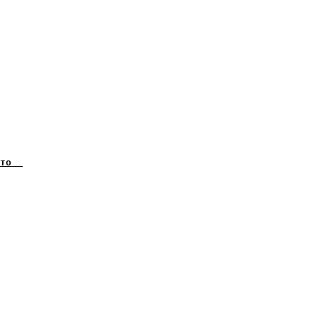
    

    

    

    

    

    

    

    

    

    

    

    

    

    

    

    

    

    

    

    

    

    
