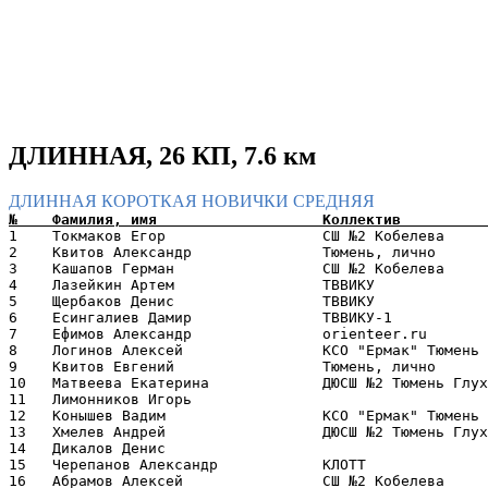
ДЛИННАЯ, 26 КП, 7.6 км
ДЛИННАЯ
КОРОТКАЯ
НОВИЧКИ
СРЕДНЯЯ
1    Токмаков Егор                  СШ №2 Кобелева     
2    Квитов Александр               Тюмень, лично      
3    Кашапов Герман                 СШ №2 Кобелева     
4    Лазейкин Артем                 ТВВИКУ             
5    Щербаков Денис                 ТВВИКУ             
6    Есингалиев Дамир               ТВВИКУ-1           
7    Ефимов Александр               orienteer.ru       
8    Логинов Алексей                КСО "Ермак" Тюмень 
9    Квитов Евгений                 Тюмень, лично      
10   Матвеева Екатерина             ДЮСШ №2 Тюмень Глух
11   Лимонников Игорь                                  
12   Конышев Вадим                  КСО "Ермак" Тюмень 
13   Хмелев Андрей                  ДЮСШ №2 Тюмень Глух
14   Дикалов Денис                                     
15   Черепанов Александр            КЛОТТ              
16   Абрамов Алексей                СШ №2 Кобелева     