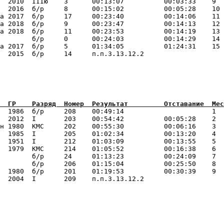
  2010  IIIю    3      00:13:07          00:03:33    9  
  2016  б/р     8      00:15:02          00:05:28    10 
а 2017  б/р     17     00:23:40          00:14:06    11 
а 2018  б/р     9      00:23:47          00:14:13    12 
а 2018  б/р     11     00:23:53          00:14:19    13 
        б/р     0      00:24:03          00:14:29    14 
а 2017  б/р     5      01:34:05          01:24:31    15 
  1986  б/р     208    00:49:14                      1  
  2012  I       203    00:54:42          00:05:28    2  
н 1980  КМС     202    00:55:30          00:06:16    3  
  1985  I       205    01:02:34          00:13:20    4  
  1951  I       212    01:03:09          00:13:55    5  
  1979  КМС     214    01:05:52          00:16:38    6  
        б/р     24     01:13:23          00:24:09    7  
        б/р     206    01:15:04          00:25:50    8  
  1980  б/р     201    01:19:53          00:30:39    9  