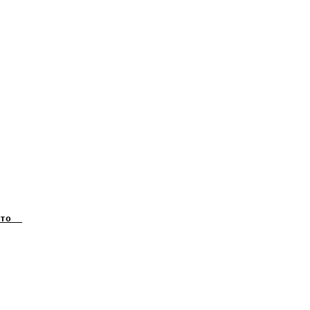
    

    

    

    

    

    

    

    

    

    

    

    

    

    

    

    

    

    

    

    

    

    
