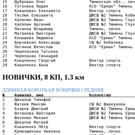
15   Дубровин Олег                  Тюменская обл., лич
16   Тотолина Лидия                 КСО "Ермак" Тюмень 
17   Ковалевич Елизавета            Вектор спорта      
18   Теслюк Елизавета               ДЮСШ №2 Тюмень Кобе
19   Халяпин Иван                   ДЮСШ №2 Тюмень Глух
20   Халяпин Арсений                ДЮСШ №2 Тюмень Глух
21   Лиханов Владимир               Тюмень, лично      
22   Матвеева Виктория              ДЮСШ №2 Тюмень Глух
23   Конышева Людмила               КСО "Ермак" Тюмень 
24   Борчевкин Александр            СШ №2 Кобелева     
25   Логинов Вячеслав               КСО "Ермак" Тюмень 
26   Черепахина Татьяна                                
27   Черепахин Геннадий                                
28   Коваленко Георгий              Вектор спорта      
НОВИЧКИ, 8 КП, 1.3 км
ДЛИННАЯ
КОРОТКАЯ
НОВИЧКИ
СРЕДНЯЯ
1    Дикалов Тимофей                                   
2    Фатеев Максим                  СШ №2 Шавкунова    
3    Азаров Дмитрий                 ДЮСШ №2 Тюмень Ерма
4    Вотинова Виктория              ДЮСШ №2 Тюмень Ерма
5    Шохонин Михаил                 ДЮСШ №2 Тюмень Ерма
6    Дикалов Матвей                                    
7    Коваленко Пётр                 Вектор спорта      
8    Кривощёкова Эвелина            Тюмень, лично      