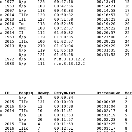
н 1977  б/р     125    00:47:16          00:13:41    15 
  1953  б/р     103    00:47:56          00:14:21    16 
  2007  б/р     118    00:48:33          00:14:58    17 
л 2014  IIIю    120    00:50:32          00:16:57    18 
а 2013  III     127    00:51:58          00:18:23    19 
а 2016  Iю      113    00:52:55          00:19:20    20 
  1957  КМС     108    00:52:57          00:19:22    21 
а 2014  II      112    01:00:32          00:26:57    22 
  1963  б/р     129    01:00:35          00:27:00    23 
  2015  IIIю    106    01:02:57          00:29:22    24 
  2013  б/р     210    01:03:04          00:29:29    25 
        б/р     119    01:05:10          00:31:35    26 
        б/р     121    01:05:28          00:31:53    27 
  1972  б/р     101    п.п.3.13.12.2                    
        б/р     19     00:09:34                      1  
  2015  IIIю    131    00:10:09          00:00:35    2  
к 2016  б/р     12     00:10:38          00:01:04    3  
к 2014  IIIю    10     00:11:51          00:02:17    4  
к       б/р     18     00:11:53          00:02:19    5  
        б/р     20     00:11:57          00:02:23    6  
  2015  IIю     4      00:11:59          00:02:25    7  
  2016  IIIю    7      00:12:51          00:03:17    8  