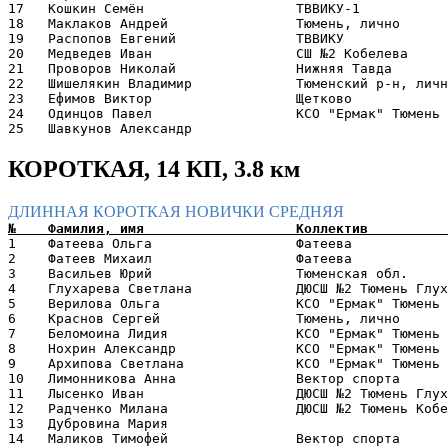
17   Кошкин Семён                   ТВВИКУ-1           
18   Маклаков Андрей                Тюмень, лично      
19   Распопов Евгений               ТВВИКУ             
20   Медведев Иван                  СШ №2 Кобелева     
21   Проворов Николай               Нижняя Тавда       
22   Шишелякин Владимир             Тюменский р-н, личн
23   Ефимов Виктор                  Щетково            
24   Одинцов Павел                  КСО "Ермак" Тюмень 
КОРОТКАЯ, 14 КП, 3.8 км
ДЛИННАЯ
КОРОТКАЯ
НОВИЧКИ
СРЕДНЯЯ
1    Фатеева Ольга                  Фатеева            
2    Фатеев Михаил                  Фатеева            
3    Васильев Юрий                  Тюменская обл.     
4    Глухарева Светлана             ДЮСШ №2 Тюмень Глух
5    Верилова Ольга                 КСО "Ермак" Тюмень 
6    Краснов Сергей                 Тюмень, лично      
7    Беломоина Лидия                КСО "Ермак" Тюмень 
8    Нохрин Александр               КСО "Ермак" Тюмень 
9    Архипова Светлана              КСО "Ермак" Тюмень 
10   Лимонникова Анна               Вектор спорта      
11   Лысенко Иван                   ДЮСШ №2 Тюмень Глух
12   Радченко Милана                ДЮСШ №2 Тюмень Кобе
13   Дубровина Мария                                   
14   Маликов Тимофей                Вектор спорта      