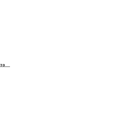
    

    

    

    

    

    

    

    

    

    

    

    

    

    

    

    
