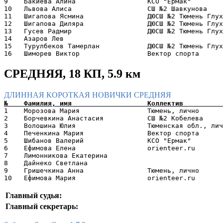
9    Бакиева Алина                  КСО "Ермак"        
10   Львова Алиса                   СШ №2 Шавкунова    
11   Шигапова Ясмина                ДЮСШ №2 Тюмень Глух
12   Шигапова Диляра                ДЮСШ №2 Тюмень Глух
13   Гусев Радмир                   ДЮСШ №2 Тюмень Глух
14   Азаров Лев                                        
15   Турулбеков Тамерлан            ДЮСШ №2 Тюмень Глух
СРЕДНЯЯ, 18 КП, 5.9 км
ДЛИННАЯ
КОРОТКАЯ
НОВИЧКИ
СРЕДНЯЯ
1    Морозова Мария                 Тюмень, лично      
2    Борчевкина Анастасия           СШ №2 Кобелева     
3    Волошина Юлия                  Тюменская обл., лич
4    Печенкина Мария                Вектор спорта      
5    Шибанов Валерий                КСО "Ермак"        
6    Ефимова Елена                  orienteer.ru       
7    Лимонникова Екатерина                             
8    Дайнеко Светлана                                  
9    Гришечкина Анна                Тюмень, лично      
Главный судья:
Главный секретарь: