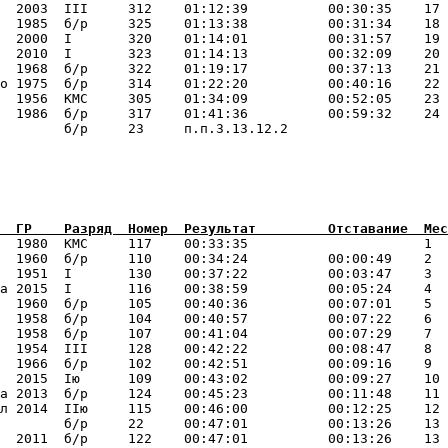
  2003  III     312    01:12:39          00:30:35    17 
  1985  б/р     325    01:13:38          00:31:34    18 
  2000  I       320    01:14:01          00:31:57    19 
  2010  I       323    01:14:13          00:32:09    20 
  1968  б/р     322    01:19:17          00:37:13    21 
о 1975  б/р     314    01:22:20          00:40:16    22 
  1956  КМС     305    01:34:09          00:52:05    23 
  1986  б/р     317    01:41:36          00:59:32    24 
  1980  КМС     117    00:33:35                      1  
  1960  б/р     110    00:34:24          00:00:49    2  
  1951  I       130    00:37:22          00:03:47    3  
а 2015  I       116    00:38:59          00:05:24    4  
  1960  б/р     105    00:40:36          00:07:01    5  
  1958  б/р     104    00:40:57          00:07:22    6  
  1958  б/р     107    00:41:04          00:07:29    7  
  1954  III     128    00:42:22          00:08:47    8  
  1966  б/р     102    00:42:51          00:09:16    9  
  2015  Iю      109    00:43:02          00:09:27    10 
а 2013  б/р     124    00:45:23          00:11:48    11 
л 2014  IIю     115    00:46:00          00:12:25    12 
        б/р     22     00:47:01          00:13:26    13 
  2011  б/р     122    00:47:01          00:13:26    13 