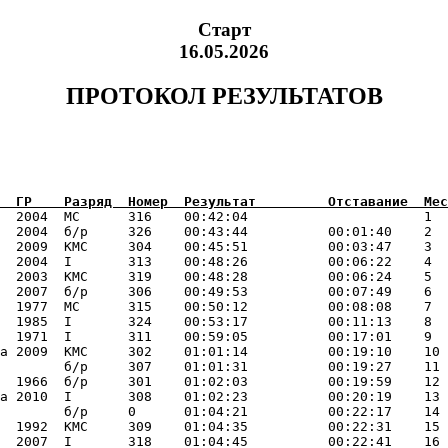
Старт
16.05.2026
ПРОТОКОЛ РЕЗУЛЬТАТОВ
  2004  МС      316    00:42:04                      1  
  2004  б/р     326    00:43:44          00:01:40    2  
  2009  КМС     304    00:45:51          00:03:47    3  
  2004  I       313    00:48:26          00:06:22    4  
  2003  КМС     319    00:48:28          00:06:24    5  
  2007  б/р     306    00:49:53          00:07:49    6  
  1977  МС      315    00:50:12          00:08:08    7  
  1985  I       324    00:53:17          00:11:13    8  
  1971  I       311    00:59:05          00:17:01    9  
а 2009  КМС     302    01:01:14          00:19:10    10 
        б/р     307    01:01:31          00:19:27    11 
  1966  б/р     301    01:02:03          00:19:59    12 
а 2010  I       308    01:02:23          00:20:19    13 
        б/р     0      01:04:21          00:22:17    14 
  1992  КМС     309    01:04:35          00:22:31    15 
  2007  I       318    01:04:45          00:22:41    16 