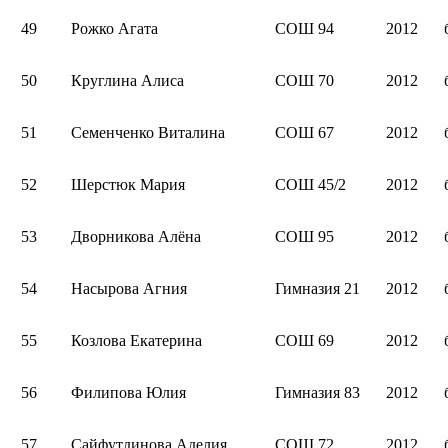
49
Рожко Агата
СОШ 94
2012
50
Круглина Алиса
СОШ 70
2012
51
Семенченко Виталина
СОШ 67
2012
52
Шерстюк Мария
СОШ 45/2
2012
53
Дворникова Алёна
СОШ 95
2012
54
Насырова Агния
Гимназия 21
2012
55
Козлова Екатерина
СОШ 69
2012
56
Филипова Юлия
Гимназия 83
2012
57
Сайфутдинова Аделия
СОШ 72
2012