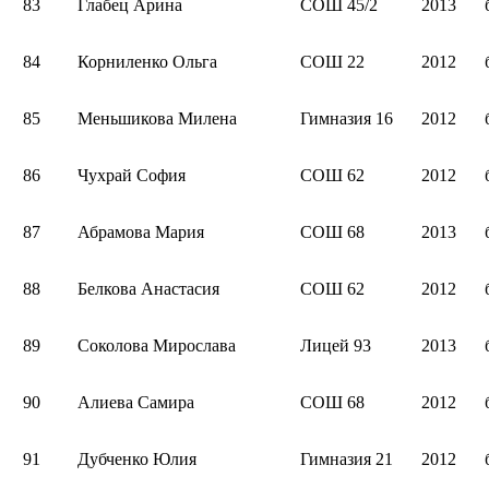
83
Глабец Арина
СОШ 45/2
2013
84
Корниленко Ольга
СОШ 22
2012
85
Меньшикова Милена
Гимназия 16
2012
86
Чухрай София
СОШ 62
2012
87
Абрамова Мария
СОШ 68
2013
88
Белкова Анастасия
СОШ 62
2012
89
Соколова Мирослава
Лицей 93
2013
90
Алиева Самира
СОШ 68
2012
91
Дубченко Юлия
Гимназия 21
2012