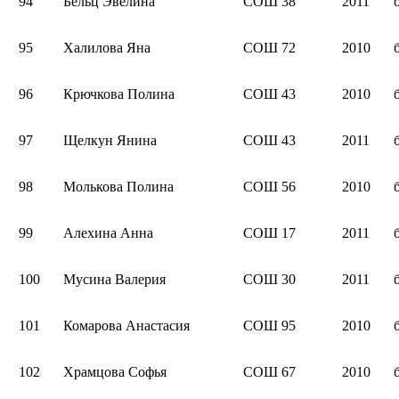
94
Бельц Эвелина
СОШ 38
2011
95
Халилова Яна
СОШ 72
2010
96
Крючкова Полина
СОШ 43
2010
97
Щелкун Янина
СОШ 43
2011
98
Молькова Полина
СОШ 56
2010
99
Алехина Анна
СОШ 17
2011
100
Мусина Валерия
СОШ 30
2011
101
Комарова Анастасия
СОШ 95
2010
102
Храмцова Софья
СОШ 67
2010