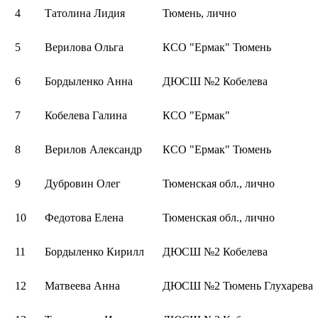
4
Татолина Лидия
Тюмень, лично
5
Верилова Ольга
КСО "Ермак" Тюмень
6
Бордыленко Анна
ДЮСШ №2 Кобелева
7
Кобелева Галина
КСО "Ермак"
8
Верилов Александр
КСО "Ермак" Тюмень
9
Дубровин Олег
Тюменская обл., лично
10
Федотова Елена
Тюменская обл., лично
11
Бордыленко Кирилл
ДЮСШ №2 Кобелева
12
Матвеева Анна
ДЮСШ №2 Тюмень Глухарева