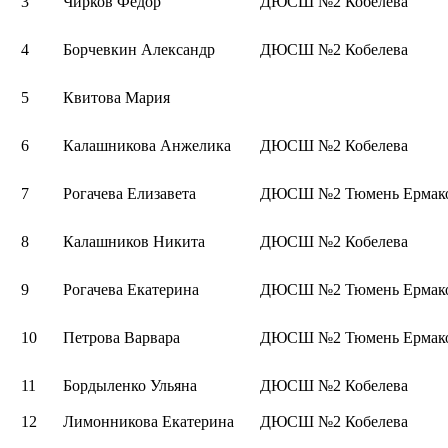
3
Чирков Федор
ДЮСШ №2 Кобелева
4
Борчевкин Александр
ДЮСШ №2 Кобелева
5
Квитова Мария
6
Калашникова Анжелика
ДЮСШ №2 Кобелева
7
Рогачева Елизавета
ДЮСШ №2 Тюмень Ермак
8
Калашников Никита
ДЮСШ №2 Кобелева
9
Рогачева Екатерина
ДЮСШ №2 Тюмень Ермак
10
Петрова Варвара
ДЮСШ №2 Тюмень Ермак
11
Бордыленко Ульяна
ДЮСШ №2 Кобелева
12
Лимонникова Екатерина
ДЮСШ №2 Кобелева