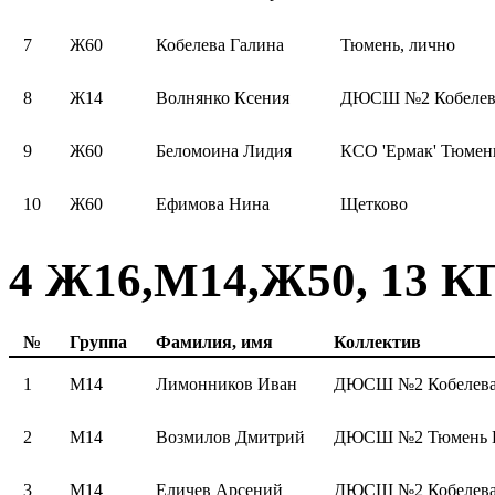
7
Ж60
Кобелева Галина
Тюмень, лично
8
Ж14
Волнянко Ксения
ДЮСШ №2 Кобелев
9
Ж60
Беломоина Лидия
КСО 'Ермак' Тюмен
10
Ж60
Ефимова Нина
Щетково
4 Ж16,М14,Ж50, 13 КП
№
Группа
Фамилия, имя
Коллектив
1
М14
Лимонников Иван
ДЮСШ №2 Кобелев
2
М14
Возмилов Дмитрий
ДЮСШ №2 Тюмень Г
3
М14
Еличев Арсений
ДЮСШ №2 Кобелев