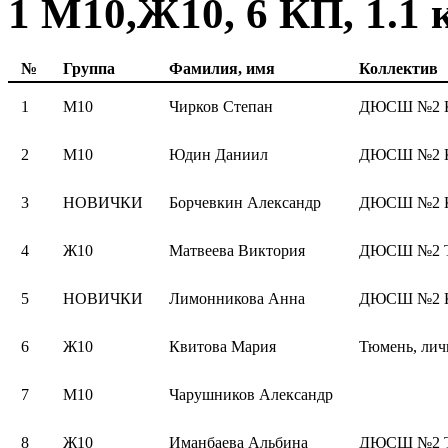
1 М10,Ж10, 6 КП, 1.1 
№
Группа
Фамилия, имя
Коллектив
1
М10
Чирков Степан
ДЮСШ №2 К
2
М10
Юдин Даниил
ДЮСШ №2 К
3
НОВИЧКИ
Борчевкин Александр
ДЮСШ №2 К
4
Ж10
Матвеева Виктория
ДЮСШ №2 Тю
5
НОВИЧКИ
Лимонникова Анна
ДЮСШ №2 К
6
Ж10
Квитова Мария
Тюмень, лич
7
М10
Чарушников Александр
8
Ж10
Иманбаева Альбина
ДЮСШ №2 Тю