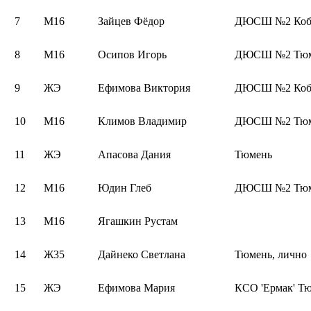
7
М16
Зайцев Фёдор
ДЮСШ №2 Коб
8
М16
Осипов Игорь
ДЮСШ №2 Тюме
9
ЖЭ
Ефимова Виктория
ДЮСШ №2 Коб
10
М16
Климов Владимир
ДЮСШ №2 Тюме
11
ЖЭ
Апасова Дания
Тюмень
12
М16
Юдин Глеб
ДЮСШ №2 Тюме
13
М16
Ягашкин Рустам
14
Ж35
Дайнеко Светлана
Тюмень, лично
15
ЖЭ
Ефимова Мария
КСО 'Ермак' Т