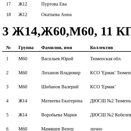
17
Ж12
Пуртова Ева
18
Ж12
Окатьева Анна
3 Ж14,Ж60,М60, 11 КП
№
Группа
Фамилия, имя
Коллектив
1
М60
Васильев Юрий
Тюменская обл.
2
М60
Лиханов Владимир
КСО 'Ермак' Тюмен
3
М60
Шибанов Валерий
КСО 'Ермак'
4
Ж14
Матвеева Екатерина
ДЮСШ №2 Тюмень 
5
Ж14
Воробьева Мария
ДЮСШ №2 Кобелев
6
М60
Мамяшев Венер
лично