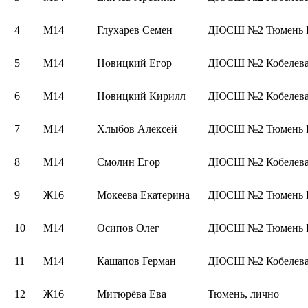
4
М14
Глухарев Семен
ДЮСШ №2 Тюмень Г
5
М14
Новицкий Егор
ДЮСШ №2 Кобелев
6
М14
Новицкий Кирилл
ДЮСШ №2 Кобелев
7
М14
Хлыбов Алексей
ДЮСШ №2 Тюмень Е
8
М14
Смолин Егор
ДЮСШ №2 Кобелев
9
Ж16
Мокеева Екатерина
ДЮСШ №2 Тюмень Г
10
М14
Осипов Олег
ДЮСШ №2 Тюмень Е
11
М14
Кашапов Герман
ДЮСШ №2 Кобелев
12
Ж16
Митюрёва Ева
Тюмень, лично