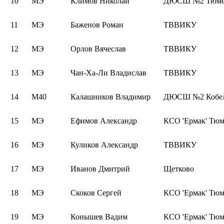
10
МЭ
Климов Николай
ДЮСШ №2 Тюмен
11
МЭ
Баженов Роман
ТВВИКУ
12
МЭ
Орлов Вячеслав
ТВВИКУ
13
МЭ
Чан-Ха-Ли Владислав
ТВВИКУ
14
М40
Калашников Владимир
ДЮСШ №2 Кобел
15
МЭ
Ефимов Александр
КСО 'Ермак' Тюм
16
МЭ
Куликов Александр
ТВВИКУ
17
МЭ
Иванов Дмитрий
Щетково
18
МЭ
Скоков Сергей
КСО 'Ермак' Тюм
19
МЭ
Конышев Вадим
КСО 'Ермак' Тюм