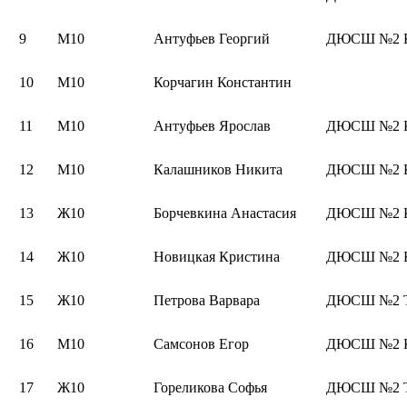
9
М10
Антуфьев Георгий
ДЮСШ №2 К
10
М10
Корчагин Константин
11
М10
Антуфьев Ярослав
ДЮСШ №2 К
12
М10
Калашников Никита
ДЮСШ №2 К
13
Ж10
Борчевкина Анастасия
ДЮСШ №2 К
14
Ж10
Новицкая Кристина
ДЮСШ №2 К
15
Ж10
Петрова Варвара
ДЮСШ №2 Т
16
М10
Самсонов Егор
ДЮСШ №2 К
17
Ж10
Гореликова Софья
ДЮСШ №2 Т