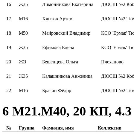
16
Ж35
Лимонникова Екатерина
ДЮСШ №2 Коб
17
М16
Хлызов Артем
ДЮСШ №2 Тюме
18
М50
Майровский Владимир
КСО 'Ермак' Т
19
Ж35
Ефимова Елена
КСО 'Ермак' Т
20
ЖЭ
Бешенцева Ольга
Плеханово
21
Ж35
Калашникова Анжелика
ДЮСШ №2 Коб
22
М16
Брагин Фёдор
ДЮСШ №2 Тюме
6 М21.М40, 20 КП, 4.3
№
Группа
Фамилия, имя
Коллектив