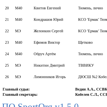
20
М40
Квитов Евгений
Тюмень, лично
21
М40
Кондрашов Юрий
КСО 'Ермак' Тюм
22
МЭ
Желонкин Сергей
КСО 'Ермак' Тюм
23
М40
Ефимов Виктор
Щетково
24
М40
Обруч Артём
Тюмень, лично
25
МЭ
Никитин Дмитрий
ТВВИКУ
26
МЭ
Лимонников Игорь
ДЮСШ №2 Кобел
Главный судья:
Ведин А.А., ССВ
Главный секретарь:
Кобелев С.Л., С
ПО SportOrg v1.5.0