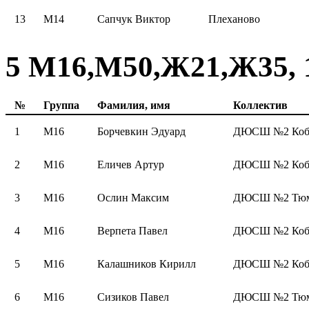
13
М14
Сапчук Виктор
Плеханово
5 М16,М50,Ж21,Ж35, 1
№
Группа
Фамилия, имя
Коллектив
1
М16
Борчевкин Эдуард
ДЮСШ №2 Коб
2
М16
Еличев Артур
ДЮСШ №2 Коб
3
М16
Ослин Максим
ДЮСШ №2 Тюме
4
М16
Верпета Павел
ДЮСШ №2 Коб
5
М16
Калашников Кирилл
ДЮСШ №2 Коб
6
М16
Сизиков Павел
ДЮСШ №2 Тюме