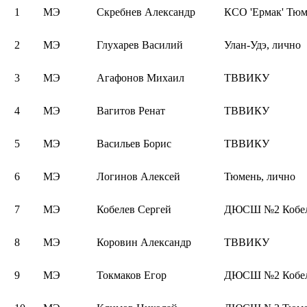
1
МЭ
Скребнев Александр
КСО 'Ермак' Тюм
2
МЭ
Глухарев Василий
Улан-Удэ, лично
3
МЭ
Агафонов Михаил
ТВВИКУ
4
МЭ
Вагитов Ренат
ТВВИКУ
5
МЭ
Васильев Борис
ТВВИКУ
6
МЭ
Логинов Алексей
Тюмень, лично
7
МЭ
Кобелев Сергей
ДЮСШ №2 Кобел
8
МЭ
Коровин Александр
ТВВИКУ
9
МЭ
Токмаков Егор
ДЮСШ №2 Кобел