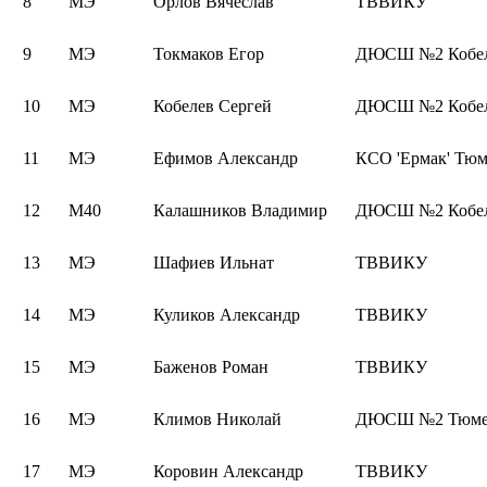
8
МЭ
Орлов Вячеслав
ТВВИКУ
9
МЭ
Токмаков Егор
ДЮСШ №2 Кобел
10
МЭ
Кобелев Сергей
ДЮСШ №2 Кобел
11
МЭ
Ефимов Александр
КСО 'Ермак' Тюм
12
М40
Калашников Владимир
ДЮСШ №2 Кобел
13
МЭ
Шафиев Ильнат
ТВВИКУ
14
МЭ
Куликов Александр
ТВВИКУ
15
МЭ
Баженов Роман
ТВВИКУ
16
МЭ
Климов Николай
ДЮСШ №2 Тюмен
17
МЭ
Коровин Александр
ТВВИКУ