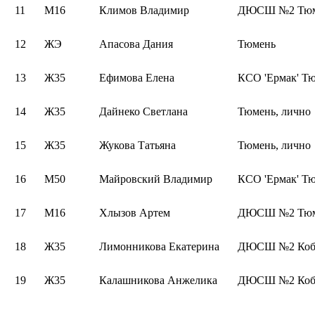
11
М16
Климов Владимир
ДЮСШ №2 Тюме
12
ЖЭ
Апасова Дания
Тюмень
13
Ж35
Ефимова Елена
КСО 'Ермак' Т
14
Ж35
Дайнеко Светлана
Тюмень, лично
15
Ж35
Жукова Татьяна
Тюмень, лично
16
М50
Майровский Владимир
КСО 'Ермак' Т
17
М16
Хлызов Артем
ДЮСШ №2 Тюме
18
Ж35
Лимонникова Екатерина
ДЮСШ №2 Коб
19
Ж35
Калашникова Анжелика
ДЮСШ №2 Коб