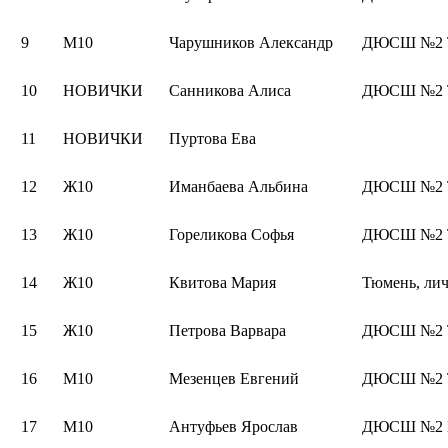
9
М10
Чарушников Александр
ДЮСШ №2 Т
10
НОВИЧКИ
Санникова Алиса
ДЮСШ №2 Т
11
НОВИЧКИ
Пуртова Ева
12
Ж10
Иманбаева Альбина
ДЮСШ №2 Т
13
Ж10
Гореликова Софья
ДЮСШ №2 Т
14
Ж10
Квитова Мария
Тюмень, ли
15
Ж10
Петрова Варвара
ДЮСШ №2 Т
16
М10
Мезенцев Евгений
ДЮСШ №2 Т
17
М10
Антуфьев Ярослав
ДЮСШ №2 К