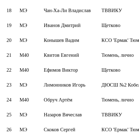
18
МЭ
Чан-Ха-Ли Владислав
ТВВИКУ
19
МЭ
Иванов Дмитрий
Щетково
20
МЭ
Конышев Вадим
КСО 'Ермак' Тюм
21
М40
Квитов Евгений
Тюмень, лично
22
М40
Ефимов Виктор
Щетково
23
МЭ
Лимонников Игорь
ДЮСШ №2 Кобел
24
М40
Обруч Артём
Тюмень, лично
25
МЭ
Назаров Вячеслав
ТВВИКУ
26
МЭ
Скоков Сергей
КСО 'Ермак' Тюм