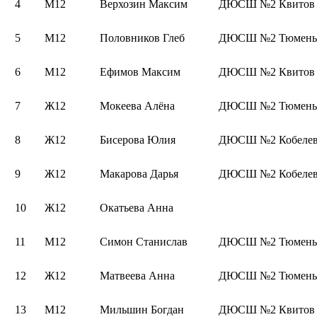
4
М12
Верхозин Максим
ДЮСШ №2 Квитов
5
М12
Половников Глеб
ДЮСШ №2 Тюмень 
6
М12
Ефимов Максим
ДЮСШ №2 Квитов
7
Ж12
Мокеева Алёна
ДЮСШ №2 Тюмень 
8
Ж12
Бисерова Юлия
ДЮСШ №2 Кобелев
9
Ж12
Макарова Дарья
ДЮСШ №2 Кобелев
10
Ж12
Окатьева Анна
11
М12
Симон Станислав
ДЮСШ №2 Тюмень 
12
Ж12
Матвеева Анна
ДЮСШ №2 Тюмень 
13
М12
Мильшин Богдан
ДЮСШ №2 Квитов