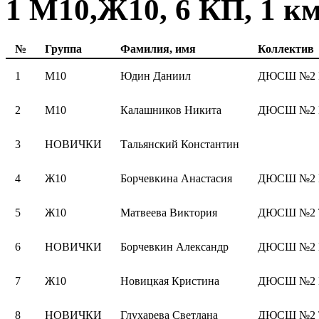
1 М10,Ж10, 6 КП, 1 к
№
Группа
Фамилия, имя
Коллектив
1
М10
Юдин Даниил
ДЮСШ №2 К
2
М10
Калашников Никита
ДЮСШ №2 К
3
НОВИЧКИ
Тальянский Константин
4
Ж10
Борчевкина Анастасия
ДЮСШ №2 К
5
Ж10
Матвеева Виктория
ДЮСШ №2 Т
6
НОВИЧКИ
Борчевкин Александр
ДЮСШ №2 К
7
Ж10
Новицкая Кристина
ДЮСШ №2 К
8
НОВИЧКИ
Глухарева Светлана
ДЮСШ №2 Т