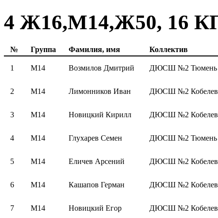
4 Ж16,М14,Ж50, 16 КП
№
Группа
Фамилия, имя
Коллектив
1
М14
Возмилов Дмитрий
ДЮСШ №2 Тюмень 
2
М14
Лимонников Иван
ДЮСШ №2 Кобелев
3
М14
Новицкий Кирилл
ДЮСШ №2 Кобелев
4
М14
Глухарев Семен
ДЮСШ №2 Тюмень 
5
М14
Еличев Арсений
ДЮСШ №2 Кобелев
6
М14
Кашапов Герман
ДЮСШ №2 Кобелев
7
М14
Новицкий Егор
ДЮСШ №2 Кобелев