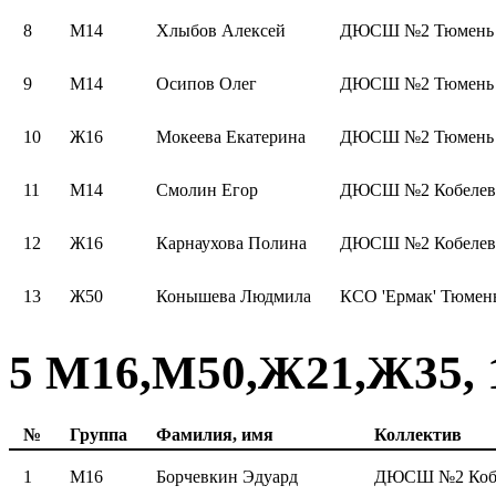
8
М14
Хлыбов Алексей
ДЮСШ №2 Тюмень 
9
М14
Осипов Олег
ДЮСШ №2 Тюмень 
10
Ж16
Мокеева Екатерина
ДЮСШ №2 Тюмень 
11
М14
Смолин Егор
ДЮСШ №2 Кобелев
12
Ж16
Карнаухова Полина
ДЮСШ №2 Кобелев
13
Ж50
Конышева Людмила
КСО 'Ермак' Тюмен
5 М16,М50,Ж21,Ж35, 1
№
Группа
Фамилия, имя
Коллектив
1
М16
Борчевкин Эдуард
ДЮСШ №2 Коб