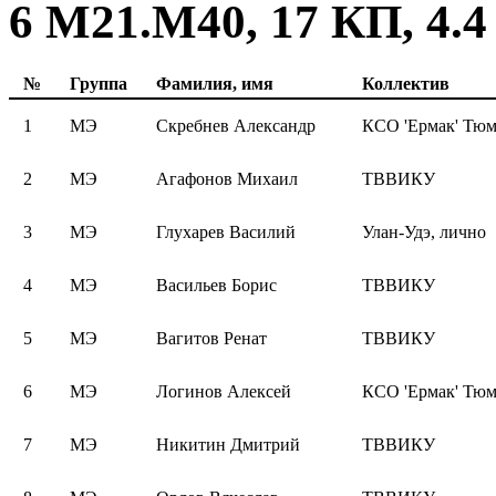
6 М21.М40, 17 КП, 4.4
№
Группа
Фамилия, имя
Коллектив
1
МЭ
Скребнев Александр
КСО 'Ермак' Тюм
2
МЭ
Агафонов Михаил
ТВВИКУ
3
МЭ
Глухарев Василий
Улан-Удэ, лично
4
МЭ
Васильев Борис
ТВВИКУ
5
МЭ
Вагитов Ренат
ТВВИКУ
6
МЭ
Логинов Алексей
КСО 'Ермак' Тюм
7
МЭ
Никитин Дмитрий
ТВВИКУ