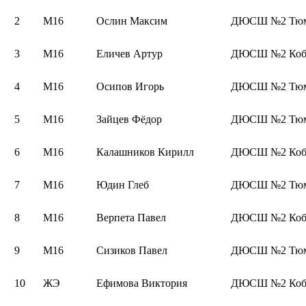
2
М16
Ослин Максим
ДЮСШ №2 Тюме
3
М16
Еличев Артур
ДЮСШ №2 Коб
4
М16
Осипов Игорь
ДЮСШ №2 Тюме
5
М16
Зайцев Фёдор
ДЮСШ №2 Тюме
6
М16
Калашников Кирилл
ДЮСШ №2 Коб
7
М16
Юдин Глеб
ДЮСШ №2 Тюме
8
М16
Верпета Павел
ДЮСШ №2 Коб
9
М16
Сизиков Павел
ДЮСШ №2 Тюме
10
ЖЭ
Ефимова Виктория
ДЮСШ №2 Коб