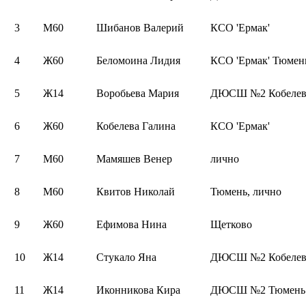
3
М60
Шибанов Валерий
КСО 'Ермак'
4
Ж60
Беломоина Лидия
КСО 'Ермак' Тюмен
5
Ж14
Воробьева Мария
ДЮСШ №2 Кобелев
6
Ж60
Кобелева Галина
КСО 'Ермак'
7
М60
Мамяшев Венер
лично
8
М60
Квитов Николай
Тюмень, лично
9
Ж60
Ефимова Нина
Щетково
10
Ж14
Стукало Яна
ДЮСШ №2 Кобелев
11
Ж14
Иконникова Кира
ДЮСШ №2 Тюмень 